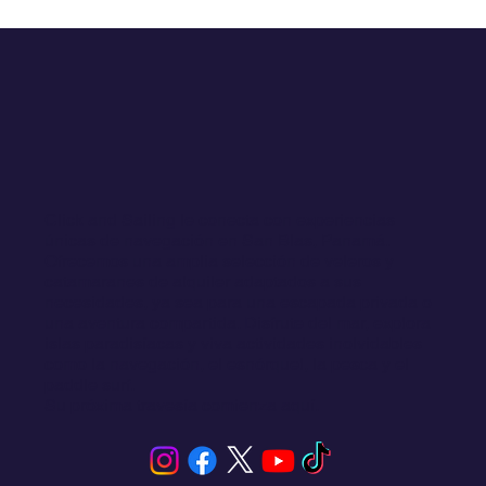
Click and Sailing le conecta con experiencias
únicas de navegación en San Blas, Panamá.
Ofrecemos una amplia selección de veleros y
catamaranes de alquiler adaptados a sus
necesidades, ya sea para una escapada privada o
una aventura compartida. Disfrute del mar, explora
islas paradisíacas y viva actividades inolvidables
como la navegación, el esnórquel, la pesca y el
paddle surf.
Su próxima travesía comienza aquí.