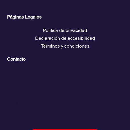
Bolsa de empleo náutico
Páginas Legales
Política de privacidad
Declaración de accesibilidad
Términos y condiciones
Contacto
💬
España​
💬 Panamá
💬 Chile
email: info@clickandsailing.com
Edificio Cangrejo, 507.
Panamá, 07156