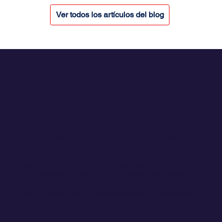
Ver todos los artículos del blog
Click and Sailing te conecta con experiencias
únicas de navegación en San Blas, Panamá.
Ofrecemos una amplia selección de veleros y
catamaranes de alquiler adaptados a sus
necesidades, ya sea para una escapada privada o
una aventura compartida. Disfruta del mar, explora
islas paradisíacas y viva actividades inolvidables
como la navegación, el esnórquel, la pesca y el
paddle surf.
Tu próxima travesía comienza aquí.