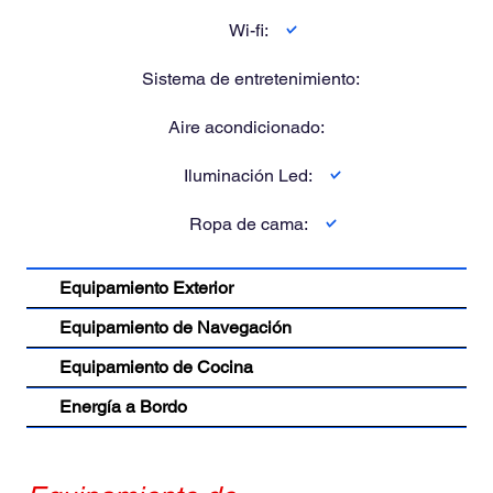
#AllInclusiveSailing #PrivateCatamaran Where paradise
Wi-fi:
meets comfort and adventure! 🌊🐠☀️ 👉 Contact us to
reserve your exclusive getaway!
Sistema de entretenimiento:
Aire acondicionado:
Iluminación Led:
Ropa de cama:
Equipamiento Exterior
Equipamiento de Navegación
Equipamiento de Cocina
Energía a Bordo