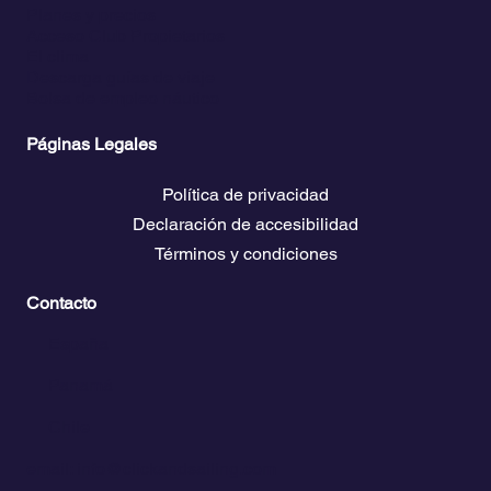
Planes y precios
Acceso Club Propietarios
El clima
Descarga guías de viaje
Bolsa de empleo náutico
Páginas Legales
Política de privacidad
Declaración de accesibilidad
Términos y condiciones
Contacto
💬
España​
💬 Panamá
💬 Chile
email: info@clickandsailing.com