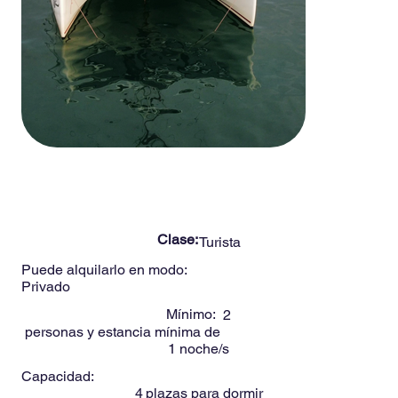
-
4
Personas
KIN 41ft
Clase:
Turista
Puede alquilarlo en modo:
Privado
Mínimo:
2
personas y estancia mínima de
1
noche/s
Capacidad:
4
plazas para dormir