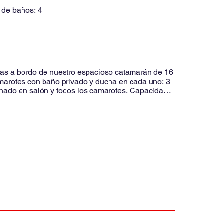
 de baños:
4
Blas a bordo de nuestro espacioso catamarán de 16
amarotes con baño privado y ducha en cada uno: 3
onado en salón y todos los camarotes. Capacidad
xcelente estado: Aunque no es un modelo nuevo, ha
 para quienes sufren mareos, y su amplio espacio
ol, el mar y las increíbles vistas de San Blas, este
tarás con 3 tripulantes profesionales (capitán,
luido: Alimentación: 3 comidas al día + snacks.
as islas más paradisíacas de San Blas. 📣 ¡Reserva
 a un precio accesible! #SanBlas #CatamaránLagoon