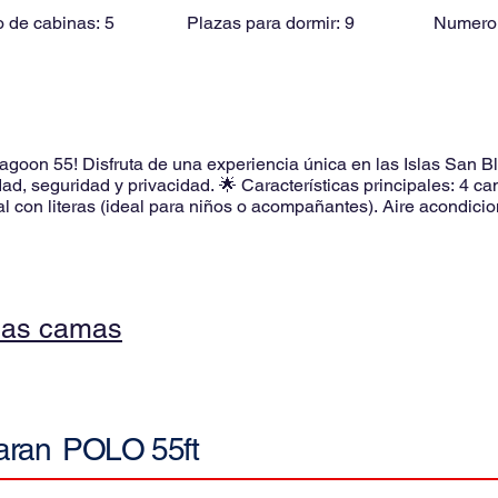
 de cabinas:
5
Plazas para dormir:
9
Numero
goon 55! Disfruta de una experiencia única en las Islas San 
d, seguridad y privacidad. 🌟 Características principales: 4 c
l con literas (ideal para niños o acompañantes). Aire acondici
io personalizado y exclusivo). ⚓ Barco reacondicionado y en e
comodidad y seguridad. Su diseño garantiza estabilidad incluso
eal para familias o grupos: Con zonas amplias para disfrutar del s
inolvidable con tus seres queridos. 🛥️ Tripulación dedicada: Con
s detalles para que tú solo te dediques a disfrutar. 🌴 Todo inc
las camas
frías. Equipo de snorkel, kayak y paddle board. Recorrido por l
án con relación calidad-precio insuperable! ¡Un viaje soñado
#AventuraFamiliar #OfertaEspecial #ParaísoCaribe
aran
POLO 55ft