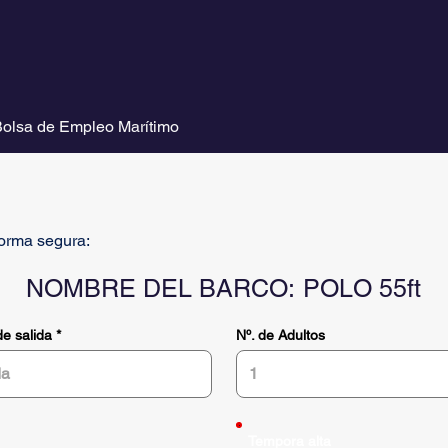
olsa de Empleo Marítimo
forma segura:
NOMBRE DEL BARCO:
POLO 55ft
r
e salida
*
Nº. de Adultos
e
q
u
i
r
e
d
Tempora alta