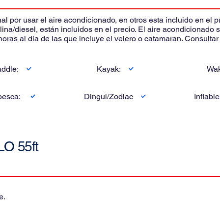
 por usar el aire acondicionado, en otros esta incluido en el p
lina/diesel, están incluidos en el precio. El aire acondicionado
horas al día de las que incluye el velero o catamaran. Consulta
addle:
Kayak:
Wak
 pesca:
Dingui/Zodiac
Inflabl
O 55ft
e.
ciembre al 30 de abril.