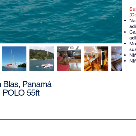
Su
(Co
Na
adi
Ca
adi
Me
sus
Ni
Niñ
 Blas, Panamá
POLO 55ft