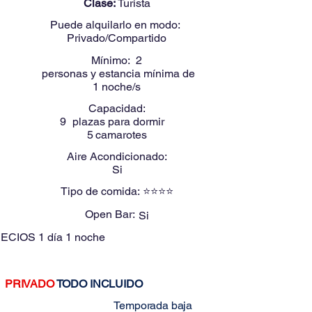
Clase:
Turista
Puede alquilarlo en modo:
Privado/Compartido
Mínimo:
2
personas y estancia mínima de
1
noche/s
Capacidad:
9
plazas para dormir
5
camarotes
Aire Acondicionado:
Si
Tipo de comida:
⭐⭐⭐⭐
Open Bar:
Si
ECIOS
1 día 1 noche
PRIVADO
TODO INCLUIDO
Estos precios son para:
Temporada baja