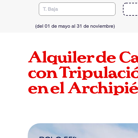
(
del 01 de mayo al 31 de noviembre
)
Alquiler de
C
con Tripulació
en el
Archipié