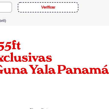
Verificar
ril
)
55ft
xclusivas
 Guna Yala Panamá
-
9
Personas
POLO 55ft