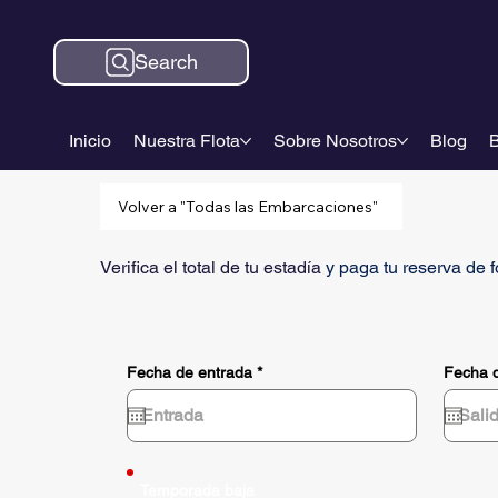
Search
Inicio
Nuestra Flota
Sobre Nosotros
Blog
B
Volver a "Todas las Embarcaciones"
Verifica el total de tu estadía
y paga tu reserva de 
r
Fecha de entrada
*
Fecha d
e
q
u
i
r
e
d
Temporada baja