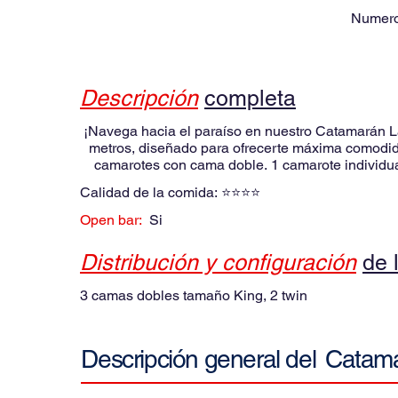
Numero
Descripción
completa
¡Navega hacia el paraíso en nuestro Catamarán La
metros, diseñado para ofrecerte máxima comodida
camarotes con cama doble. 1 camarote individua
para 6 huéspedes + 3 tripulantes (para un servic
Calidad de la comida:
⭐⭐⭐⭐
sido completamente renovado para garantizar tu 
te permitirá relajarte como mereces. 👨‍👩‍👧‍👦 Id
Open bar:
Si
catamarán es perfecto para vivir una aventura 
marinero y chef) que se encargarán de todos lo
Distribución y configuración
de 
Bebidas: agua, refrescos, jugos, café y cervezas 
ahora y vive una experiencia única en un catamar
3 camas dobles tamaño King, 2 twin
Catam
Descripción general del