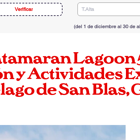
Verificar
(
del 1 de diciembre al 30 de ab
atamaran
Lagoon
n y Actividades E
lago de San Blas,