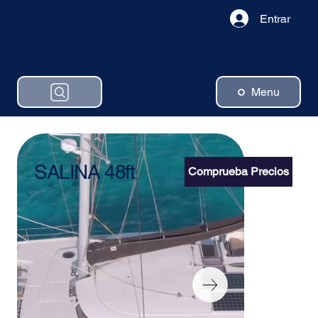
Entrar
Menu
SALINA 48ft
Comprueba Precios