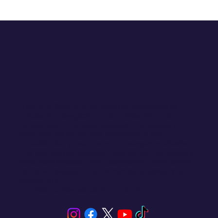
Click and Sailing te conecta con experiencias
únicas de navegación en San Blas, Panamá.
Ofrecemos una amplia selección de veleros y
catamaranes de alquiler adaptados a sus
necesidades, ya sea para una escapada privada o
una aventura compartida. Disfruta del mar, explora
islas paradisíacas y viva actividades inolvidables
como la navegación, el esnórquel, la pesca y el
paddle surf.
Tu próxima travesía comienza aquí.