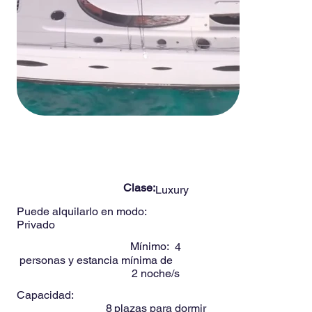
-
8
Personas
SALINA 48ft
Clase:
Luxury
Puede alquilarlo en modo:
Privado
Mínimo:
4
personas y estancia mínima de
2
noche/s
Capacidad:
8
plazas para dormir