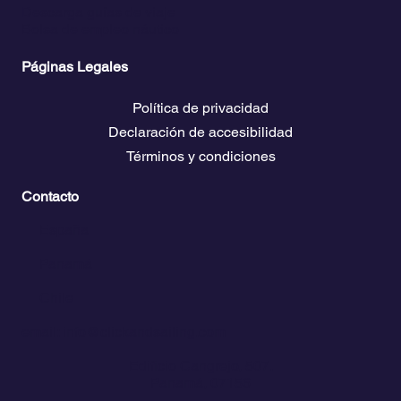
Descarga guías de viaje
Bolsa de empleo náutico
Páginas Legales
Política de privacidad
Declaración de accesibilidad
Términos y condiciones
Contacto
💬
España​
💬 Panamá
💬 Chile
email: info@clickandsailing.com
Edificio Cangrejo, 507.
Panamá, 07156