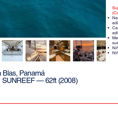
Su
(Co
Na
adi
Ca
adi
Me
sus
Ni
Niñ
 Blas, Panamá
SUNREEF — 62ft (2008)