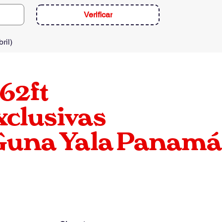
Verificar
ril
)
62ft
xclusivas
 Guna Yala Panamá
-
10
Personas
SUNREEF — 62ft (2008)