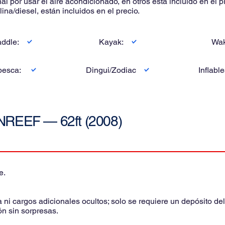
 por usar el aire acondicionado, en otros esta incluido en el p
ina/diesel, están incluidos en el precio.
addle:
Kayak:
Wak
 pesca:
Dingui/Zodiac
Inflabl
REEF — 62ft (2008)
e.
ciembre al 30 de abril.
i cargos adicionales ocultos; solo se requiere un depósito del 2
ón sin sorpresas.