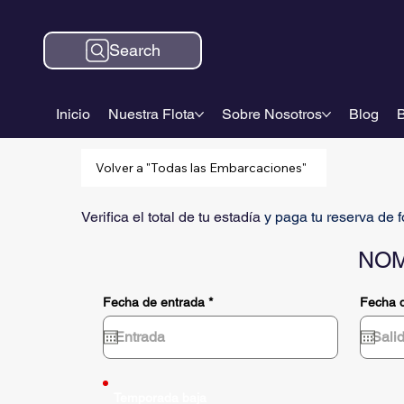
Search
Inicio
Nuestra Flota
Sobre Nosotros
Blog
B
Volver a "Todas las Embarcaciones"
Verifica el total de tu estadía
y paga tu reserva de 
NOM
r
Fecha de entrada
*
Fecha d
e
q
u
i
r
e
d
Temporada baja