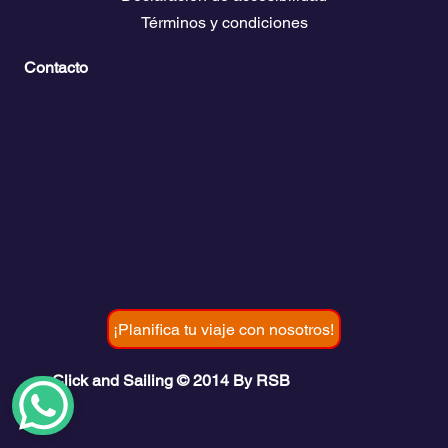
Términos y condiciones
Contacto
💬
España​
💬 Panamá
💬 Chile
email: info@clickandsailing.com
Edificio Cangrejo, 507.
Panamá, 07156
¡Planifica tu viaje con nosotros!
Click and Sailing © 2014 By RSB