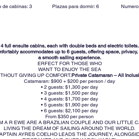
 de cabinas:
3
Plazas para dormir:
6
Numero
4 full ensuite cabins, each with double beds and electric toilets.
fortably accommodates up to 6 guests, offering space, privacy,
a smooth sailing experience.
ERFECT FOR THOSE WHO
WANT TO ENJOY THE SEA
ITHOUT GIVING UP COMFORT.
Private Catamaran – All Inclus
Catamaran: $900 + $200 per person / day
• 2 guests: $1,300 per day
• 3 guests: $1,500 per day
• 4 guests: $1,700 per day
• 5 guests: $1,900 per day
• 6 guests: $2,100 per day
From $350 per person
M A R EWE ARE A BRAZILIAN COUPLE AND OUR LITTLE C
LIVING THE DREAM OF SAILING AROUND THE WORLD.
APTAIN AYRES COELHO LEADS THE JOURNEY, ALONGSI