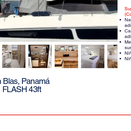
Su
(Co
Na
adi
Ca
adi
Me
sus
Ni
Niñ
 Blas, Panamá
FLASH 43ft