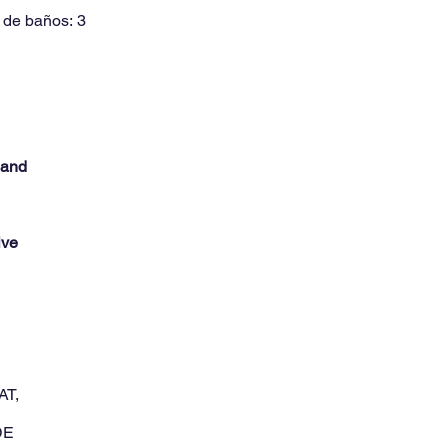
 de baños:
3
 and
ive
AT,
DE