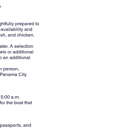
D
htfully prepared to
availability and
fish, and chicken.
ater. A selection
ls or additional
 an additional
er person,
m Panama City
 5:00 a.m.
or the boat that
 passports, and