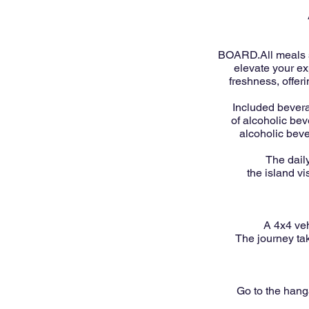
BOARD.All meals se
elevate your ex
freshness, offeri
Included beverag
of alcoholic be
alcoholic bev
The daily
the island v
A 4x4 veh
The journey tak
Go to the hang