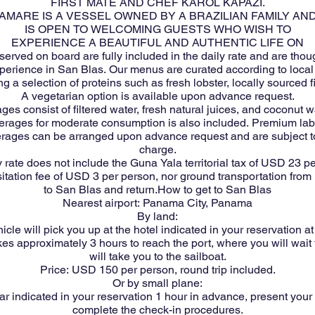
FIRST MATE AND CHEF KAROL KAPAZI.
AMARE IS A VESSEL OWNED BY A BRAZILIAN FAMILY AN
IS OPEN TO WELCOMING GUESTS WHO WISH TO
EXPERIENCE A BEAUTIFUL AND AUTHENTIC LIFE ON
rved on board are fully included in the daily rate and are thoug
perience in San Blas. Our menus are curated according to local 
ng a selection of proteins such as fresh lobster, locally sourced 
A vegetarian option is available upon advance request.
es consist of filtered water, fresh natural juices, and coconut w
verages for moderate consumption is also included. Premium labe
erages can be arranged upon advance request and are subject to
charge.
 rate does not include the Guna Yala territorial tax of USD 23 p
isitation fee of USD 3 per person, nor ground transportation fro
to San Blas and return.How to get to San Blas
Nearest airport: Panama City, Panama
By land:
icle will pick you up at the hotel indicated in your reservation at
es approximately 3 hours to reach the port, where you will wait f
will take you to the sailboat.
Price: USD 150 per person, round trip included.
Or by small plane:
ar indicated in your reservation 1 hour in advance, present your
complete the check-in procedures.