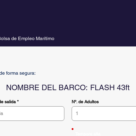
olsa de Empleo Marítimo
de forma segura:
NOMBRE DEL BARCO:
FLASH 43ft
r
e salida
*
Nº. de Adultos
e
q
u
i
r
e
d
Tempora alta