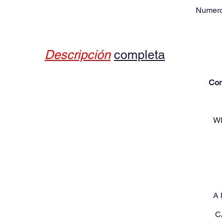
Numero
Descripción
completa
Com
W
A 
C