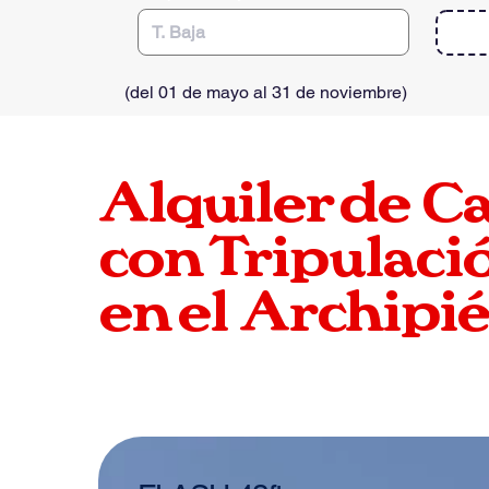
(
del 01 de mayo al 31 de noviembre
)
Alquiler de
C
con Tripulació
en el
Archipié