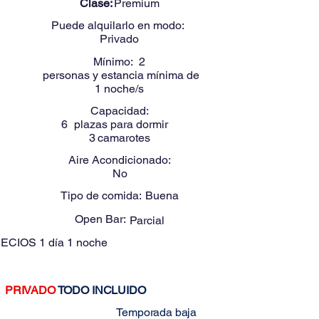
Clase:
Premium
Puede alquilarlo en modo:
Privado
Mínimo:
2
personas y estancia mínima de
1
noche/s
Capacidad:
6
plazas para dormir
3
camarotes
Aire Acondicionado:
No
Tipo de comida:
Buena
Open Bar:
Parcial
ECIOS
1 día 1 noche
PRIVADO
TODO INCLUIDO
Estos precios son para:
Temporada baja