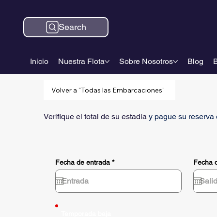
Search
Inicio
Nuestra Flota
Sobre Nosotros
Blog
B
Volver a "Todas las Embarcaciones"
Verifique el total de su estadía
y pague su reserva 
r
Fecha de entrada
*
Fecha d
e
q
u
i
r
e
d
Temporada baja