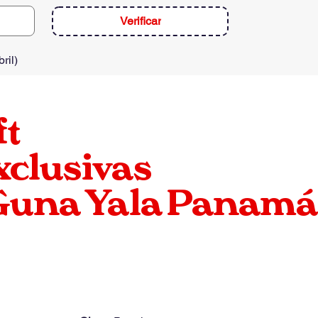
Verificar
ril
)
ft
xclusivas
 Guna Yala Panamá
-
6
Personas
FLASH 43ft