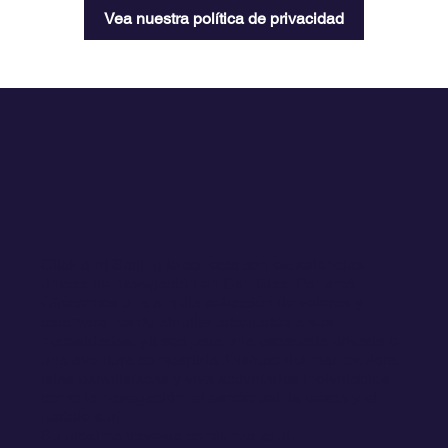
Vea nuestra política de privacidad
Click and Sailing le conecta con experiencias
únicas de navegación en San Blas, Panamá.
Ofrecemos una amplia selección de veleros y
catamaranes de alquiler adaptados a sus
necesidades, ya sea para una escapada privada o
una aventura compartida. Disfrute del mar, explora
islas paradisíacas y viva actividades inolvidables
como la navegación, el esnórquel, la pesca y el
paddle surf.
Su próxima travesía comienza aquí.