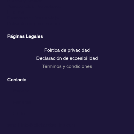
Planes y precios
Acceso Club Propietarios
El clima
Descarga guías de viaje
Bolsa de empleo náutico
Páginas Legales
Política de privacidad
Declaración de accesibilidad
Términos y condiciones
Contacto
💬
España​
💬 Panamá
💬 Chile
email: info@clickandsailing.com