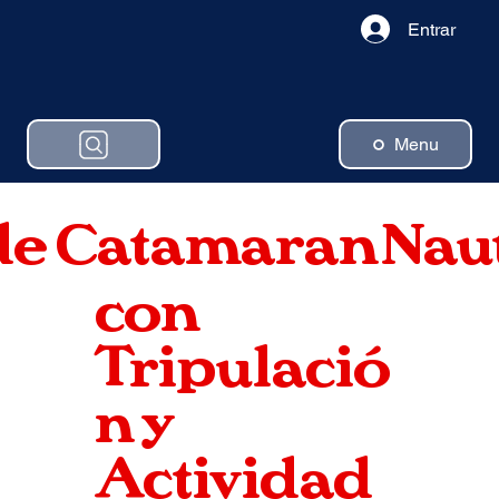
Entrar
Menu
de
Catamaran
Nau
con
Tripulació
n y
Actividad