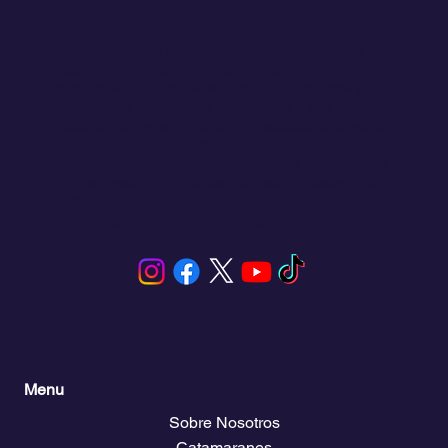
Click and Sailing te conecta con experiencias
únicas de navegación en San Blas, Panamá.
Ofrecemos una amplia selección de veleros y
catamaranes de alquiler adaptados a sus
necesidades, ya sea para una escapada privada o
una aventura compartida. Disfruta del mar, explora
islas paradisíacas y viva actividades inolvidables
como la navegación, el esnórquel, la pesca y el
paddle surf.
Tu próxima travesía comienza aquí.
Menu
Sobre Nosotros
Catamaranes