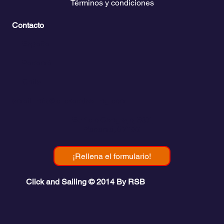
Términos y condiciones
Contacto
💬
España​
💬 Panamá
💬 Chile
email: info@clickandsailing.com
Edificio Cangrejo, 507.
Panamá, 07156
¡Rellena el formulario!
Click and Sailing © 2014 By RSB