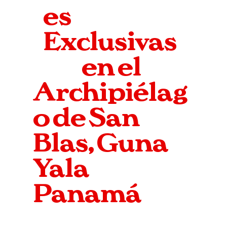
es
Exclusivas
en el
Archipiélag
o de San
Blas, Guna
Yala
Panamá