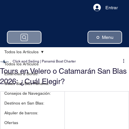
Entrar
Menu
Todos los Artículos
Click and Sailing | Panamá Boat Charter
Todos los Artículos
Tours en Velero o Catamarán San Blas
Estancias a Bordo:
2026: ¿Cuál Elegir?
Guias San Blas Panama:
Consejos de Navegación:
Destinos en San Blas:
Alquiler de barcos:
Ofertas