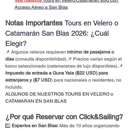
Vea nuestros 
Tours en Velero/Catamarán solo con 
Acceso Aéreo a San Blas
Notas Importantes 
Tours en Velero o 
Catamarán San Blas 2026: ¿Cuál 
Elegir?
📌 Algunos veleros requieren 
mínimo de pasajeros o 
días
 (consulta disponibilidad).📌 Precios varían según el 
barco seleccionado (catamaranes de lujo disponibles).📌 
Impuesto de entrada a Guna Yala ($22 USD) para 
extranjeros y ($7 USD
) para nacionales o residentes, no 
incluido.
ALGUNOS DE NUESTROS TOURS EN VELERO o 
CATAMARAN EN SAN BLAS
¿Por qué Reservar con Click&Sailing?
1️⃣ 
Expertos en San Blas:
 Más de 10 años organizando 