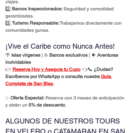
viajes.
2️⃣ 
Barcos Inspeccionados:
 Seguridad y comodidad 
garantizadas.
3️⃣ 
Turismo Responsable:
 Trabajamos directamente con 
comunidades gunas.
¡Vive el Caribe como Nunca Antes!
🌴 
Islas vírgenes
 | ⛵ 
Barcos exclusivos
 | 🐠 
Aventuras 
inolvidables
👉 
Reserva Hoy y Asegura tu Cupo
 👈
📞 ¿Dudas? 
Escríbenos por WhatsApp o consulta nuestra 
Guía 
Completa de San Blas
.
✨ 
Oferta Especial:
 Reserva con 3 meses de anticipación 
y obtén un 
5% de descuento
.
ALGUNOS DE NUESTROS TOURS 
EN VELERO o CATAMARAN EN SAN 