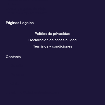
El clima
Descarga guías de viaje
Bolsa de empleo náutico
Páginas Legales
Política de privacidad
Declaración de accesibilidad
Términos y condiciones
Contacto
💬
España​
💬 Panamá
💬 Chile
email: info@clickandsailing.com
Edificio Cangrejo, 507.