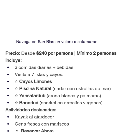
Navega en San Blas en velero o catamaran
Precio:
 Desde 
$240 por persona
 | 
Mínimo 2 personas 
Incluye:
3 comidas diarias + bebidas
Visita a 7 islas y cayos:
⭐ 
Cayos Limones
⭐ 
Piscina Natural
 (nadar con estrellas de mar)
⭐ 
Yansalardub
 (arena blanca y palmeras)
⭐ 
Banedud
 (snorkel en arrecifes vírgenes)
Actividades destacadas:
Kayak al atardecer
Cena fresca con mariscos
🔹 
Reservar Ahora