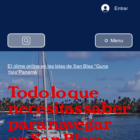
Entrar
Menu
El clima online en las Islas de San Blas "Guna
Yala"Panamá
Todo lo que
necesitas saber
para navegar
en San Blas: