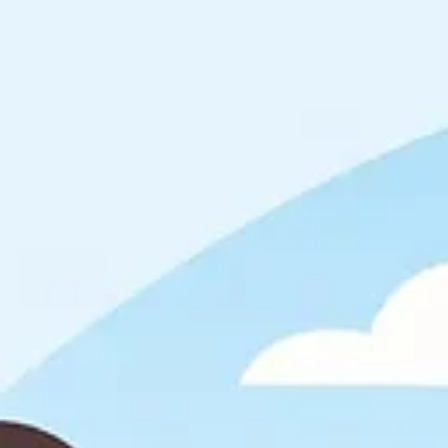
el Lagoon 52 más completo y mejor equipado de la región, este
catamarán no solo ofrece una navegación excepcional, sino un esti
de vida de lujo