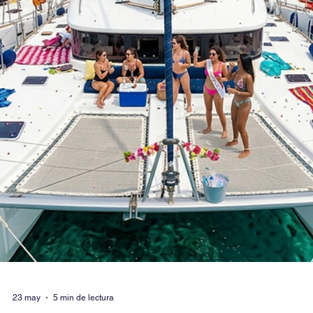
24 may
3 min de lectura
3 Días en San Blas a bordo de un velero o
catamarán: Según su presupuesto.
Descubre el paraíso caribeño de Guna Yala con una experiencia
inolvidable de 3 días y 3 noches a bordo de un velero o catamarán.
Esta guía completa analiza las tres mejores formas de explorar isla
icónicas como Chichimei, Perro Chico y la Piscina Natural,
adaptándose a cada tipo de viajero: Alquiler Compartido Económico: