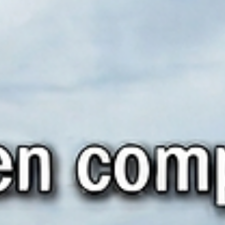
24 may
3 min de lectura
¿Cómo visitar las Islas San Blas sin volverte
loco con la logística? La guía definitiva para
desconectar de verdad
Reserva un catamarán privado todo incluido con ClickandSailing; el
se encargan de todo: transporte, logística... Solo lleva efectivo,
pasaporte y relájate en el paraíso. Cómo visitar las Islas San Blas si
volverte loco con la logística: La guía definitiva para desconectar de
verdad Tienes un trabajo exigente, mil pestañas abiertas en el
navegador y una lista de tareas pendientes que nunca se acaba.
Decides que necesitas un respiro y, buscando el paraíso en Google,
topa