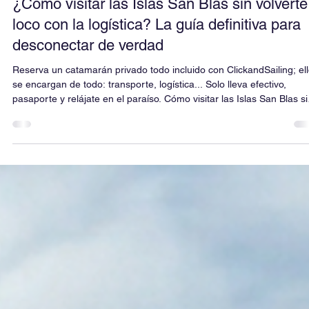
Comida a bordo en San Blas. ¿Por qué el
Ipanema 58 es el único con Chef Profesiona
¿Es posible disfrutar de alta cocina en medio del Caribe? En este
artículo, revelamos por qué el Ipanema 58 es el único catamarán e
San Blas que supera el estándar de menús cerrados, ofreciendo u
experiencia gastronómica a la carta gracias a nuestra Chef
profesional. Descubre cómo el proceso de aprovisionamiento
personalizado transforma tu estancia a bordo en una experiencia
gourmet a tu medida, y aprende por qué la planificación previa es e
secreto para deleitarte con tu
Load video