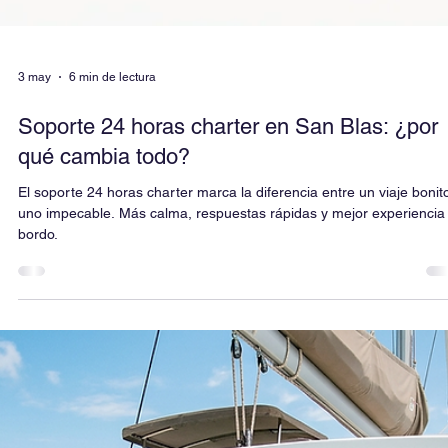
23 may
5 min de lectura
Despedidas a bordo: La última tendencia pa
decir adiós a la soltería en San Blas
¡Dile adiós a la soltería con la última gran tendencia en Panamá!
Olvídate de las celebraciones predecibles y reúne a tus mejores
amigos a bordo de la flota exclusiva de clickandsailing en San Blas.
Desde navegar en flotilla y competir en regatas amistosas, hasta
abarloar los catamaranes en mitad del Caribe para crear tu propia i
flotante privada con música, comida premium y relax total. El viaje
definitivo, cómodo y con privacidad absoluta antes del "sí, quiero".