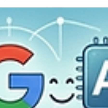
12 may
3 min de lectura
Catamaranes recomendados en San Blas:
Guía por número de personas y categoría
Aquí tienes una sinopsis profesional y optimizada para el blog de Cl
and Sailing, diseñada para captar la atención de los lectores y mejo
el posicionamiento en buscadores: Sinopsis: La Guía Definitiva para
Elegir tu Catamarán en San Blas Navegar por el archipiélago de G
Yala es una experiencia transformadora, pero el éxito del viaje
depende de una decisión clave: ¿Cuál es el barco ideal para tu
grupo? En este artículo, Click and Sailing presenta una guía técnica