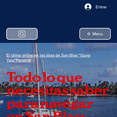
Entrar
Menu
El clima online en las Islas de San Blas "Guna
Yala"Panamá
Todo lo que
necesitas saber
para navegar
en San Blas: