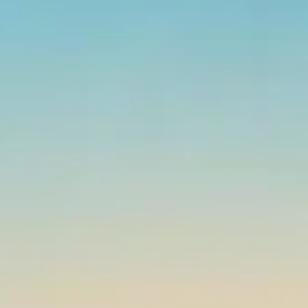
Los veleros y catamaranes que
recomendamos en San Blas: ¿Por qué confi
en nuestras recomendaciones?
¿Cómo elegir el barco perfecto entre cientos de opciones en San
Blas? En este artículo, clickandsailing desvela su criterio exclusivo
para recomendar veleros y catamaranes tras 15 años de experienc
directa en el archipiélago. No nos limitamos a mostrar un catálogo;
seleccionamos aquellas embarcaciones donde conocemos
personalmente a los capitanes y su impecable historial de
mantenimiento. Basándonos en las reseñas reales de nuestros
clientes y en auditorías constantes, exp