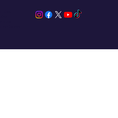
n Blas,
iler
entura
inolvidables
Contacto
💬
España​
💬 Panamá
💬 Chile
email: info@clickandsailing.com
Edificio Cangrejo, 507.
Panamá, 07156