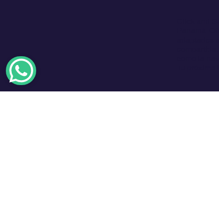
Click and S
Panamá. Ofr
adaptados a
compartida. 
como la nave
Tu próxima 
+507 66132182
Menu
Empresa
Sobre Nosotros
Planes y pr
Catamaranes
Acceso Club
El clima
Catamaranes que recomendamos
Descarga gu
Veleros
Bolsa de em
Veleros que recomendamos
Blog
Preguntas San Blas
Como llegar a San Blas