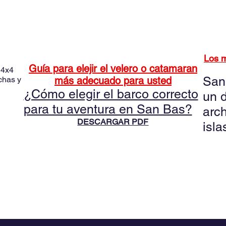
2. Todo lo relacionado con alquilar un barco en San
3. Rec
Blas.
Los m
Guía para elejir el velero o catamaran
 4x4
San
chas y
más adecuado para usted
¿Cómo elegir el barco correcto
un d
para tu aventura en San Bas?
arch
DESCARGAR PDF
isla