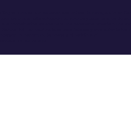
ailing te conecta con experiencias únicas de navegación en Sa
ecemos una amplia selección de veleros y catamaranes de alqu
 sus necesidades, ya sea para una escapada privada o una av
Disfruta del mar, explora islas paradisíacas y viva actividades 
gación, el esnórquel, la pesca y el paddle surf.
travesía comienza aquí.
Páginas Legales
ecios
Política de privacidad
 Propietarios
Declaración de accesibilidad
ías de viaje
Términos y condiciones
pleo náutico