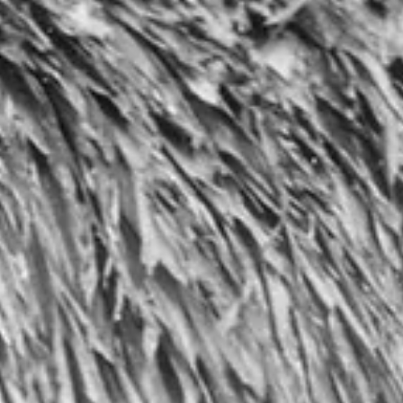
(captain + chef) ✔️ Custom itineraries (private islands, snorkel spots
✔️ All-inclusive packages (meals, gear, Guna fees) Top 2024 Picks:
Lagoon 50 (Luxury groups) Leopard 45 (Adventure seekers) Bali 4.
(Romantic getaways) Why us? 10+ years expertise in San Blas saili
with 24/7 support. Book your dr