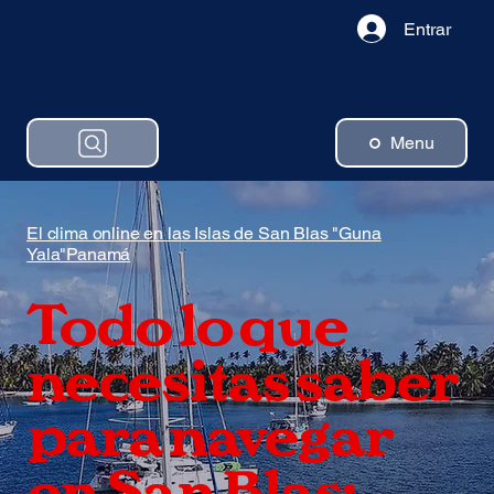
Entrar
Menu
El clima online en las Islas de San Blas "Guna
Yala"Panamá
Todo lo que
necesitas saber
para navegar
en San Blas: