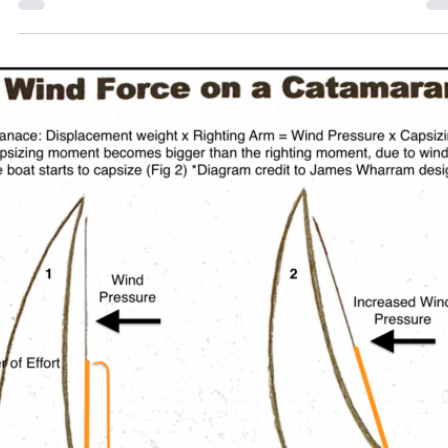
20 ene 2025
10 min de lectura
Guía Definitiva para alquiler de catamaranes
en San Blas 2025: Precios Reales + 7