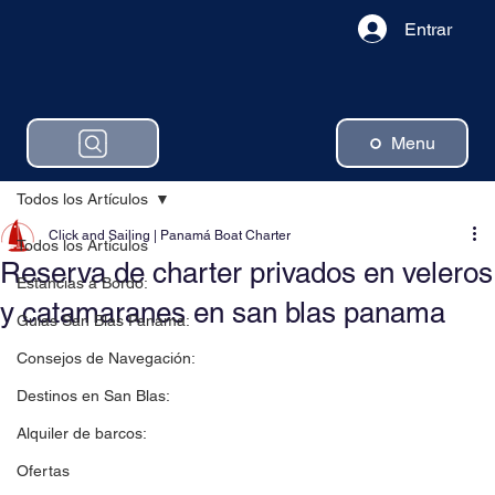
Entrar
Menu
Todos los Artículos
Click and Sailing | Panamá Boat Charter
Todos los Artículos
Reserva de charter privados en veleros
Estancias a Bordo:
y catamaranes en san blas panama
Guias San Blas Panama:
Consejos de Navegación:
Destinos en San Blas:
Alquiler de barcos:
Ofertas