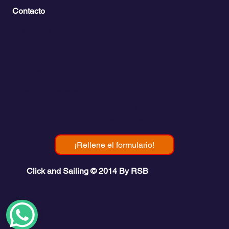
Contacto
💬
España​
💬 Panamá
💬 Chile
email: info@clickandsailing.com
Edificio Cangrejo, 507.
Panamá, 07156
¡Rellene el formulario!
Click and Sailing © 2014 By RSB