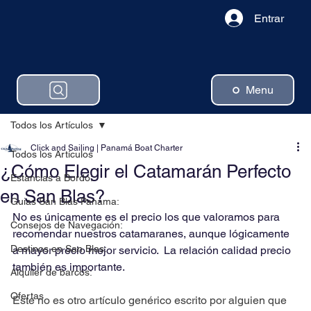
Entrar
Menu
Todos los Artículos
Click and Sailing | Panamá Boat Charter
Todos los Artículos
¿Cómo Elegir el Catamarán Perfecto
Estancias a Bordo:
en San Blas?
Guias San Blas Panama:
No es únicamente es el precio los que valoramos para 
Consejos de Navegación:
recomendar nuestros catamaranes, aunque lógicamente 
Destinos en San Blas:
a mayor precio mejor servicio.  La relación calidad precio 
también es importante. 
Alquiler de barcos:
Ofertas
Este no es otro artículo genérico escrito por alguien que 