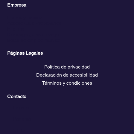
Empresa
Planes y precios
Acceso Club Propietarios
El clima
Descarga guías de viaje
Bolsa de empleo náutico
Páginas Legales
Política de privacidad
Declaración de accesibilidad
Términos y condiciones
Contacto
💬
España​
💬 Panamá
💬 Chile