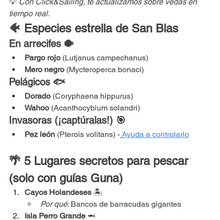
💡 
Con Click&Sailing, te actualizamos sobre vedas en 
tiempo real.
🐠 Especies estrella de San Blas
En arrecifes 🐡
Pargo rojo
 (Lutjanus campechanus)
Mero negro
 (Mycteroperca bonaci)
Pelágicos 🐟
Dorado
 (Coryphaena hippurus)
Wahoo
 (Acanthocybium solandri)
Invasoras (¡captúralas!) 🎯
Pez león
 (Pterois volitans) -
Ayuda a controlarlo
🌴 5 Lugares secretos para pescar 
(solo con guías Guna)
Cayos Holandeses
 🏝️
Por qué
: Bancos de barracudas gigantes
Isla Perro Grande
 🦈