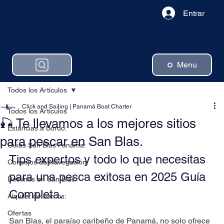
Entrar
Menu
Todos los Artículos
Click and Sailing | Panamá Boat Charter
Todos los Artículos
🎣 Te llevamos a los mejores sitios
Estancias a Bordo:
para pescar en San Blas.
Guias San Blas Panama:
Tips expertos y todo lo que necesitas 
Consejos de Navegación:
para una pesca exitosa en 2025 Guía 
Destinos en San Blas:
Completa.
Alquiler de barcos:
Ofertas
San Blas, el paraíso caribeño de Panamá, no solo ofrece 