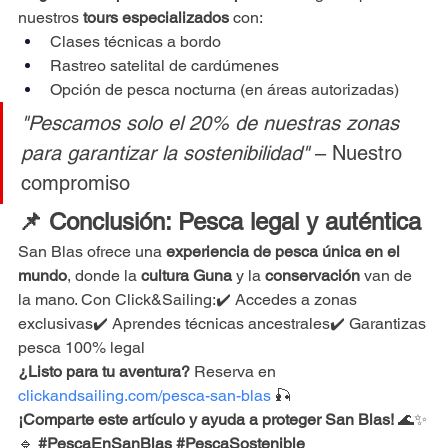
nuestros 
tours especializados
 con:
Clases técnicas a bordo
Rastreo satelital de cardúmenes
Opción de pesca nocturna (en áreas autorizadas)
"Pescamos solo el 20% de nuestras zonas 
para garantizar la sostenibilidad"
 – Nuestro 
compromiso
📌 Conclusión: Pesca legal y auténtica
San Blas ofrece una 
experiencia de pesca única en el 
mundo
, donde la 
cultura Guna
 y la 
conservación
 van de 
la mano. Con Click&Sailing:✔️ Accedes a zonas 
exclusivas✔️ Aprendes técnicas ancestrales✔️ Garantizas 
pesca 100% legal
¿Listo para tu aventura?
 Reserva en 
clickandsailing.com/pesca-san-blas
 🎣
¡Comparte este artículo y ayuda a proteger San Blas!
 🌊✨
🔹 
#PescaEnSanBlas
#PescaSostenible