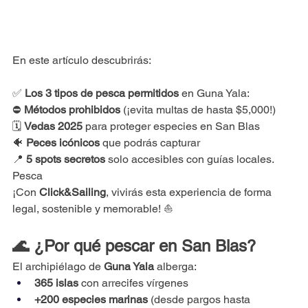
En este artículo descubrirás:
✅ 
Los 3 tipos de pesca permitidos
 en Guna Yala:
⛔ 
Métodos prohibidos
 (¡evita multas de hasta $5,000!)
🗓️ 
Vedas 2025
 para proteger especies en San Blas
🐠 
Peces icónicos
 que podrás capturar
📍 
5 spots secretos
 solo accesibles con guías locales. 
Pesca
¡Con 
Click&Sailing
, vivirás esta experiencia de forma 
legal, sostenible y memorable! ⛵
🌊 ¿Por qué pescar en San Blas?
El archipiélago de 
Guna Yala
 alberga:
365 islas
 con arrecifes vírgenes
+200 especies marinas
 (desde pargos hasta 