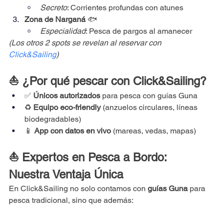
Secreto
: Corrientes profundas con atunes
Zona de Narganá
 🐟
Especialidad
: Pesca de pargos al amanecer
(Los otros 2 spots se revelan al reservar con 
Click&Sailing
)
⛵ ¿Por qué pescar con Click&Sailing?
✅ 
Únicos autorizados
 para pesca con guías Guna
♻️ 
Equipo eco-friendly
 (anzuelos circulares, líneas 
biodegradables)
📱 
App con datos en vivo
 (mareas, vedas, mapas)
⛵ Expertos en Pesca a Bordo: 
Nuestra Ventaja Única
En Click&Sailing no solo contamos con 
guías Guna
 para 
pesca tradicional, sino que además: