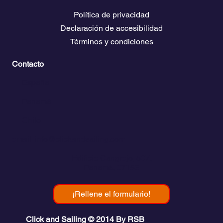
Política de privacidad
Declaración de accesibilidad
Términos y condiciones
Contacto
💬
España​
💬 Panamá
💬 Chile
email: info@clickandsailing.com
Edificio Cangrejo, 507.
Panamá, 07156
¡Rellene el formulario!
Click and Sailing © 2014 By RSB