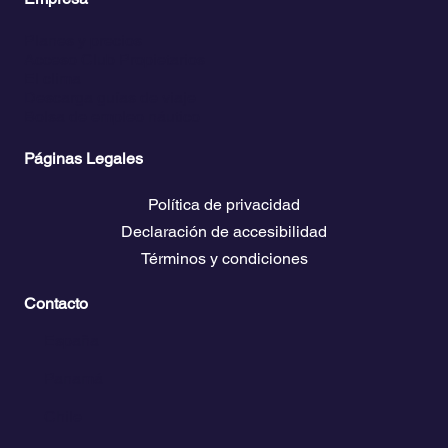
Planes y precios
Acceso Club Propietarios
El clima
Descarga guías de viaje
Bolsa de empleo náutico
Páginas Legales
Política de privacidad
Declaración de accesibilidad
Términos y condiciones
Contacto
💬
España​
💬 Panamá
💬 Chile