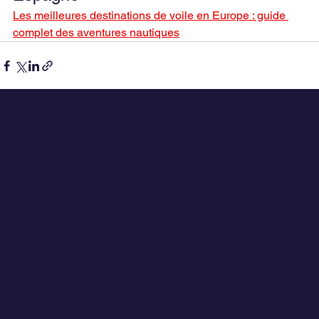
Les meilleures destinations de voile en Europe : guide 
complet des aventures nautiques
Click and Sailing te conecta con experiencias
únicas de navegación en San Blas, Panamá.
Ofrecemos una amplia selección de veleros y
catamaranes de alquiler adaptados a sus
necesidades, ya sea para una escapada privada o
una aventura compartida. Disfruta del mar, explora
islas paradisíacas y viva actividades inolvidables
como la navegación, el esnórquel, la pesca y el