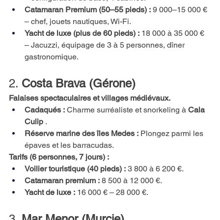
Catamaran Premium (50–55 pieds) :
9 000–15 000 € 
– chef, jouets nautiques, Wi-Fi.
Yacht de luxe (plus de 60 pieds) :
18 000 à 35 000 € 
– Jacuzzi, équipage de 3 à 5 personnes, dîner 
gastronomique.
2.
Costa Brava (Gérone)
Falaises spectaculaires et villages médiévaux.
Cadaqués :
Charme surréaliste et snorkeling à
Cala 
Culip
.
Réserve marine des îles Medes :
Plongez parmi les 
épaves et les barracudas.
Tarifs (6 personnes, 7 jours) :
Voilier touristique (40 pieds) :
3 800 à 6 200 €.
Catamaran premium :
8 500 à 12 000 €.
Yacht de luxe :
16 000 € – 28 000 €.
3.
Mar Menor (Murcie)