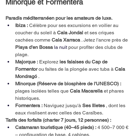
Minorque et Formentera
Paradis méditerranéen pour les amateurs de luxe.
Ibiza :
Célèbre pour ses excursions en voilier au 
coucher du soleil à
Cala Jondal
et ses criques 
cachées comme
Cala Xarraca
. Jetez l'ancre près de
Playa d'en Bossa
 la nuit 
pour profiter des clubs de 
plage.
Majorque :
Explorez
les falaises du Cap de 
Formentor
ou faites de la plongée avec tuba à
Cala 
Mondragó
.
Minorque (Réserve de biosphère de l'UNESCO) :
plages isolées telles que
Cala Macarella
et phares 
historiques.
Formentera :
Naviguez jusqu'à
Ses Illetes
, dont les 
eaux rivalisent avec celles des Caraïbes.
Tarifs des forfaits (charter 7 jours, 12 personnes) :
Catamaran touristique (40–45 pieds) :
4 500–7 000 € 
– configuration de base, 4 cabines.