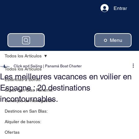
Entrar
Menu
Todos los Artículos
Click and Sailing | Panamá Boat Charter
Todos los Artículos
Les meilleures vacances en voilier en
Estancias a Bordo:
Espagne : 20 destinations
Guias San Blas Panama:
incontournables.
Consejos de Navegación:
Destinos en San Blas:
Alquiler de barcos:
Ofertas