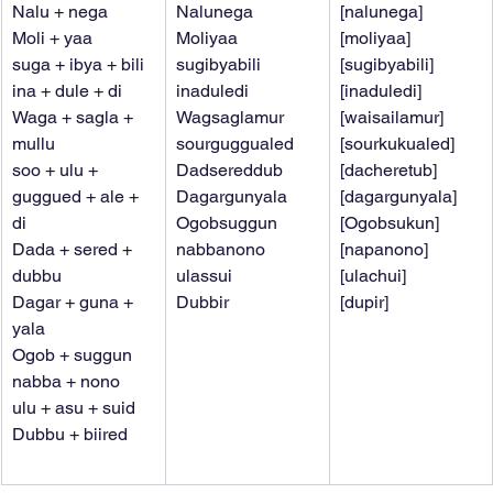
Nalu + nega
Nalunega
[nalunega]
Moli + yaa
Moliyaa
[moliyaa]
suga + ibya + bili
sugibyabili
[sugibyabili]
ina + dule + di
inaduledi
[inaduledi]
Waga + sagla + 
Wagsaglamur
[waisailamur]
mullu
sourguggualed
[sourkukualed]
soo + ulu + 
Dadsereddub
[dacheretub]
guggued + ale + 
Dagargunyala
[dagargunyala]
di
Ogobsuggun
[Ogobsukun]
Dada + sered + 
nabbanono
[napanono]
dubbu
ulassui
[ulachui]
Dagar + guna + 
Dubbir
[dupir]
yala
Ogob + suggun
nabba + nono
ulu + asu + suid
Dubbu + biired