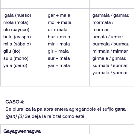
 gala (hueso)
gar + mala
garmala / garmar.
mola (mola)
mor + mala
mormala / 
ulu (cayuco)
ur + mala
mormar.
bulu (avispa)
bur + mala
urmala / urmar.
mila (sábalo)
mir + mala
burmala / burmar.
gilu (tío)
gir + mala
mirmala / mirmar.
sulu (mono)
sur + mala
girmala / girmar.
yala (cerro)
yar + mala
surmala / surmar.
yarmala / yarmar.
CASO 4:
Se pluraliza la palabra entera agregándole el sufijo 
gana 
(gan) (3) 
Se deja la raíz tal como está:
Gayagwennagwa