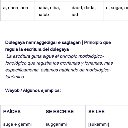
a, nana, ana
baba, niba, 
daed, dada, 
e, segar, e
nalub
ied
Dulegaya narmaggedigar e saglagan | Principio que 
regula la escritura del dulegaya
La escritura guna sigue el principio morfológico-
fonológico que registra los morfemas y fonemas, más 
específicamente, estamos hablando de morfológico-
fonémico.
Weyob / Algunos ejemplos:
RAÍCES
SE ESCRIBE
SE LEE
suga + gammi
suggammi
[sukammi]