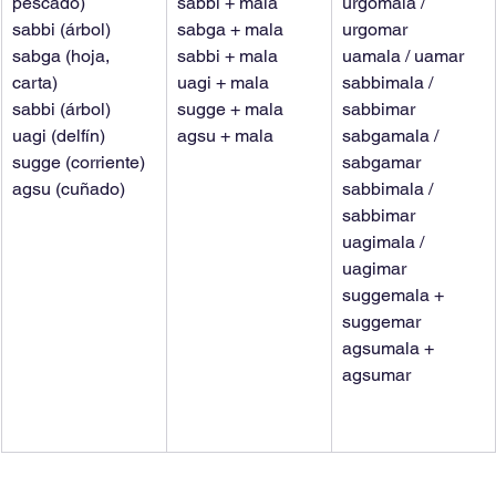
pescado)
sabbi + mala
urgomala / 
sabbi (árbol)
sabga + mala
urgomar
sabga (hoja, 
sabbi + mala
uamala / uamar
carta)
uagi + mala
sabbimala / 
sabbi (árbol)
sugge + mala
sabbimar
uagi (delfín)
agsu + mala
sabgamala / 
sugge (corriente)
sabgamar
agsu (cuñado)
sabbimala / 
sabbimar
uagimala / 
uagimar
suggemala + 
suggemar
agsumala + 
agsumar