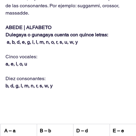
de las consonantes. Por ejemplo: suggammi, orossor, 
massadde.
ABEDE | ALFABETO
Dulegaya o gunagaya cuenta con quince letras:
 a, b, d, e, g, i, l, m, n, o, r, s, u, w, y
Cinco vocales:
a, e, i, o, u
Diez consonantes:
b, d, g, l, m, n, r, s, w, y
 A – a
B – b
D – d
E – e