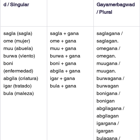
d / Singular
Gayamerbagwad 
/ Plural
sagla (sagla)
sagla + gana
saglagana / 
ome (mujer)
ome + gana
saglagan.
muu (abuela)
muu + gana
omegana / 
burwa (viento)
burwa + gana
omegan.
boni 
boni + gana
muugana / 
(enfermedad)
abgila + gana
muugan.
abgila (criatura)
igar + gana
burwagana / 
igar (tratado)
bula + gana
burwagan
bula (maleza)
bonigana / 
bonigan
abgilagana / 
abgilagan
igargana / 
igargan
bulagana / 