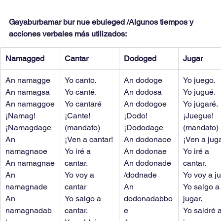
Gayaburbamar bur nue ebuleged /Algunos tiempos y 
acciones verbales más utilizados:
Namagged
Cantar
Dodoged
Jugar
An namagge
Yo canto.
An dodoge
Yo juego.
An namagsa
Yo canté.
An dodosa
Yo jugué.
An namaggoe
Yo cantaré
An dodogoe
Yo jugaré.
¡Namag!
¡Cante! 
¡Dodo!
¡Juegue! 
¡Namagdage
(mandato)
¡Dododage
(mandato)
An 
¡Ven a cantar!
An dodonaoe
¡Ven a juga
namagnaoe
Yo iré a 
An dodonae
Yo iré a 
An namagnae
cantar.
An dodonade 
cantar.
An 
Yo voy a 
/dodnade
Yo voy a j
namagnade
cantar
An 
Yo salgo a
An 
Yo salgo a 
dodonadabbo
jugar.
namagnadab
cantar.
e
Yo saldré a