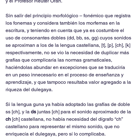
y el Profesor Reuter Orán.
Sin salir del principio morfológico – fonémico que registra 
los fonemas y considera también los morfemas en la 
escritura, y teniendo en cuenta que ya es costumbre el 
uso de consonantes dobles (dd, bb, ss, gg) cuyos sonidos 
se aproximan a los de la lengua castellana, [t], [p], [ch], [k] 
respectivamente, no se vio la necesidad de duplicar más 
grafías que complicaría las normas gramaticales, 
haciéndolas abundar en excepciones que se traduciría 
en un peso innecesario en el proceso de enseñanza y 
aprendizaje, y que tampoco resultaba valor agregado a la 
riqueza del dulegaya.
Si la lengua guna ya había adoptado las grafías de doble 
ss [ch], y la 
ds 
juntas [ch] para el sonido aproximado de la 
ch 
[ch] castellana, no había necesidad del dígrafo “ch” 
castellano para representar el mismo sonido, que no 
enriquecía el dulegaya, pero sí lo complicaba.