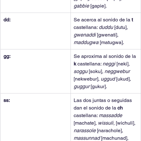
gabbie 
[gapie].
dd:
Se acerca al sonido de la 
t 
castellana: 
duddu 
[dutu], 
gwenaddi 
[gwenati], 
maddugwa 
[matugwa].
gg:
Se aproxima al sonido de la 
k 
castellana: 
neggi 
[neki]
, 
soggu 
[soku]
, neggwebur 
[nekwebur], 
uggud 
[ukud], 
guggur 
[gukur].
ss:
Las dos juntas o seguidas 
dan el sonido de la 
ch 
castellana: 
massadde 
[machate], 
wissuli, 
[wichuli], 
narassole 
[narachole], 
massunnad 
[machunad], 