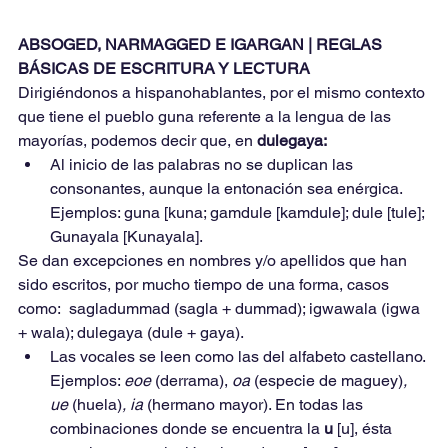
ABSOGED, NARMAGGED E IGARGAN | REGLAS 
BÁSICAS DE ESCRITURA Y LECTURA
Dirigiéndonos a hispanohablantes, por el mismo contexto 
que tiene el pueblo guna referente a la lengua de las 
mayorías, podemos decir que, en 
dulegaya:
Al inicio de las palabras no se duplican las 
consonantes, aunque la entonación sea enérgica. 
Ejemplos: guna [kuna; gamdule [kamdule]; dule [tule]; 
Gunayala [Kunayala].
Se dan excepciones en nombres y/o apellidos que han 
sido escritos, por mucho tiempo de una forma, casos   
como:  sagladummad (sagla + dummad); igwawala (igwa 
+ wala); dulegaya (dule + gaya).
Las vocales se leen como las del alfabeto castellano. 
Ejemplos: 
eoe 
(derrama), 
oa 
(especie de maguey)
, 
ue 
(huela)
, ia 
(hermano mayor). En todas las 
combinaciones donde se encuentra la 
u 
[u], ésta 