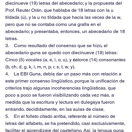
diecinueve (19) letras del abecedario; y la propuesta del 
Prof. Reuter Orán, que hablaba de 18 letras con la u 
tildada (ú), y la u no tildada que hacía las veces de la w, 
pero que no se contaba como una grafía en el 
abecedario; y presentaba, entonces, un abecedario de 18 
letras.
3.    Como resultado del consenso que se hizo, el 
abecedario guna se quedó con diecinueve (19) letras: 
Cinco (5) vocales (a, e, i, o, u), y 
c
atorce (14) consonantes 
(b, ch, d, g, k, l, m, n, p, r, s, t, w, y).
4.    La EBI Guna, debía dar un paso más con relación a 
este primer consenso lingüístico, porque la unificación de 
criterios trajo algunas incoherencias lingüísticas, que 
poco a poco se fueron visibilizando cada vez más, a 
medida que la escritura y lectura en dulegaya fueron 
entrando, decididamente, en las aulas de clase.
5.    En el folleto citado arriba, referente al número de 
letras del alfabeto, se ha pretendido, casi exclusivamente, 
facilitar el aprendizaje del castellano. Así, la lengua guna 