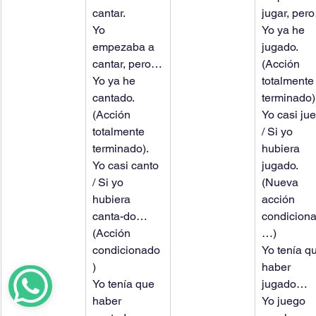
cantar.
jugar, per
Yo 
Yo ya he 
empezaba a 
jugado. 
cantar, pero…
(Acción 
Yo ya he 
totalmente
cantado. 
terminado)
(Acción 
Yo casi ju
totalmente 
/ Si yo 
terminado).
hubiera 
Yo casi canto 
jugado. 
/ Si yo 
(Nueva 
hubiera 
acción 
canta-do… 
condicion
(Acción 
…)
condicionado
Yo tenía q
)
haber 
Yo tenía que 
jugado…
haber 
Yo juego 