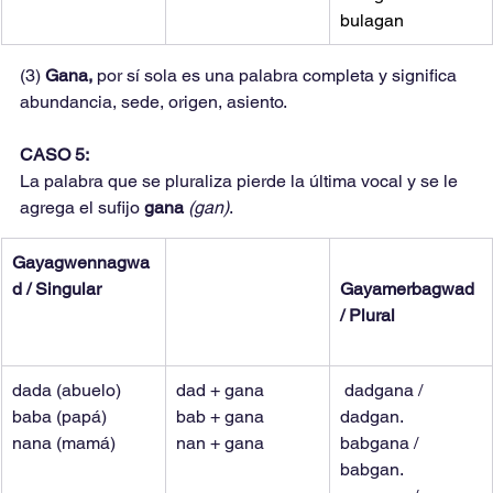
bulagan
(3) 
Gana, 
por sí sola es una palabra completa y significa 
abundancia, sede, origen, asiento.
CASO 5:
La palabra que se pluraliza pierde la última vocal y se le 
agrega el sufijo 
gana 
(gan)
.
Gayagwennagwa
d / Singular
Gayamerbagwad 
/ Plural
dada (abuelo)
dad + gana
dadgana / 
baba (papá)
bab + gana
dadgan.
nana (mamá)
nan + gana
babgana / 
babgan.