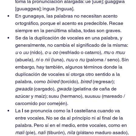
toma la pronunciación alargada: ue [uue]; guaggwa 
[guuaggwa]; ingua [inguua].
En gunagaya, las palabras no necesitan acento 
ortográfico, porque el acento es predecible. Recae 
siempre en la penúltima sílaba, todas son graves.
Se da la duplicación de vocales en una palabra, y 
generalmente, no cambia el significado de la misma: 
u 
o 
uu 
(nido), 
o 
u 
oo 
(resfriado o catarro), 
mu 
o 
muu 
(abuela), 
ni 
o 
nii 
(luna), 
nuu 
o 
nu 
(paloma / seno). Sin 
embargo, hay también, algunos términos donde la 
duplicación de vocales sí otorga otro sentido a la 
palabra, como 
biired 
(torcido), 
bired 
(regresar); 
gwaada 
(cargado), 
gwada 
(gelatina de caña de 
azúcar y maíz); susu (hermano), suusuu (mareado / 
carcomido por comején).
La 
l 
se pronuncia como la 
l 
castellana cuando va 
entre vocales. No se da al principio ni al final de la 
palabra. Pero sí en el medio, entre vocales, como en 
mali 
(pie), 
nali 
(tiburón), 
nila 
(plátano maduro asado), 