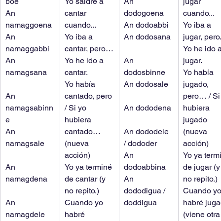
boe
Yo saldré a 
An 
jugar 
An 
cantar 
dodogoena
cuando...
namaggoena
cuando...
An dodoabbi
Yo iba a 
An 
Yo iba a 
An dodosana
jugar, pero.
namaggabbi
cantar, pero…
Yo he ido a
An 
Yo he ido a 
An 
jugar.
namagsana
cantar.
dodosbinne
Yo había 
Yo había 
An dodosale
jugado, 
An 
cantado, pero 
pero… / Si
namagsabinn
/ Si yo 
An dododena
hubiera 
e
hubiera 
jugado 
An 
cantado… 
An dododele 
(nueva 
namagsale
(nueva 
/ dododer
acción)
acción)
An 
Yo ya term
An 
Yo ya terminé 
dodoabbina
de jugar (y
namagdena
de cantar (y 
An 
no repito.)
no repito.)
dododigua / 
Cuando yo
An 
Cuando yo 
doddigua
habré juga
namagdele
habré 
(viene otra