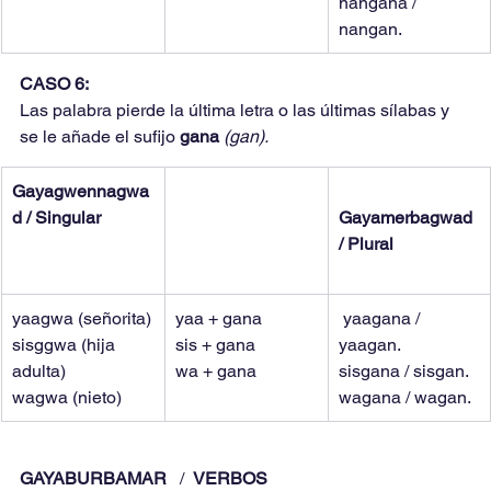
nangana / 
nangan.
CASO 6:
Las palabra pierde la última letra o las últimas sílabas y 
se le añade el sufijo 
gana 
(gan).
Gayagwennagwa
d / Singular
Gayamerbagwad 
/ Plural
yaagwa (señorita)
yaa + gana
 yaagana / 
sisggwa (hija 
sis + gana
yaagan.
adulta)
wa + gana
sisgana / sisgan.
wagwa (nieto)
wagana / wagan.
GAYABURBAMAR 
  /  
VERBOS