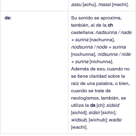
assu 
[achu], 
massi 
[machi].
 ds:
Su sonido se aproxima, 
también, al de la 
ch 
castellana: 
nadsunna / nade 
+ sunna 
[nachunna], 
nodsunna / node + sunna 
[nochunna], 
nidsunna / nide 
+ sunna 
[nichunna]. 
Además de eso, cuando no 
se tiene claridad sobre la 
raíz de una palabra, o bien, 
cuando se trata de 
neologismos, también, se 
utiliza la 
ds 
[ch]: 
sidsid 
[sichid]; 
sidsir 
[sichir]
; 
widsub, 
[wichub]; 
wadsi 
[wachi].