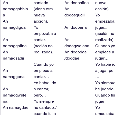
An 
cantado 
An dodoalina
nueva 
namaggabbin
(viene otra 
An 
acción).
a
nueva 
dodosgudii
Yo 
An 
acción).
empezaba 
namagdigua
Yo 
An dodoena
jugar... 
empezaba a 
(acción no
An 
cantar. 
An 
realizada)
namaggalina
(acción no 
dodogwelena
Cuando yo
An 
realizada).
An dododae 
empiece a
namagsadii
/doddae
jugar…
Cuando yo 
Yo había i
An 
empiece a 
a jugar per
namaggena
cantar…
…
Yo había ido 
Yo siempre
An 
a cantar, 
he jugado. 
namaggwele
pero…
Cuando fui
na
Yo siempre 
jugar
An namagdae
he cantado. / 
Yo 
cuando fui a 
empezaba 