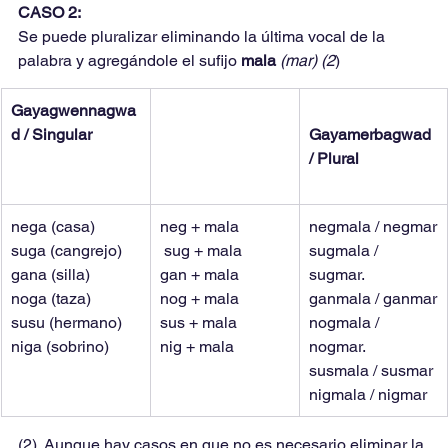
CASO 2:
Se puede pluralizar eliminando la última vocal de la 
palabra y agregándole el sufijo 
mala 
(mar) (2
)
Gayagwennagwa
d / Singular
Gayamerbagwad 
/ Plural
nega (casa)
neg + mala
negmala / negmar
suga (cangrejo)
 sug + mala
sugmala / 
gana (silla)
gan + mala
sugmar.
noga (taza)
nog + mala
ganmala / ganmar
susu (hermano)
sus + mala
nogmala / 
niga (sobrino)
nig + mala
nogmar.
susmala / susmar
nigmala / nigmar
(2). Aunque hay casos en que no es necesario eliminar la 