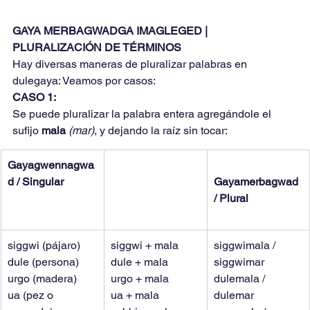
GAYA MERBAGWADGA IMAGLEGED | 
PLURALIZACIÓN DE TÉRMINOS
Hay diversas maneras de pluralizar palabras en 
dulegaya: Veamos por casos:
CASO 1:
Se puede pluralizar la palabra entera agregándole el 
sufijo 
mala 
(mar)
, y dejando la raíz sin tocar:
Gayagwennagwa
d / Singular
Gayamerbagwad 
/ Plural
siggwi (pájaro)
siggwi + mala
siggwimala / 
dule (persona)
dule + mala
siggwimar
urgo (madera)
urgo + mala
dulemala / 
ua (pez o 
ua + mala
dulemar