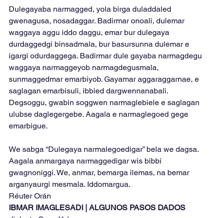
Dulegayaba narmagged, yola birga duladdaled 
gwenagusa, nosadaggar. Badirmar onoali, dulemar 
waggaya aggu iddo daggu, emar bur dulegaya 
durdaggedgi binsadmala, bur basursunna dulemar e 
igargi odurdaggega. Badirmar dule gayaba narmagdegu 
waggaya narmaggeyob narmagdegusmala, 
sunmaggedmar emarbiyob. Gayamar aggaraggarnae, e 
saglagan emarbisuli, ibbied dargwennanabali. 
Degsoggu, gwabin soggwen narmaglebiele e saglagan 
ulubse daglegergebe. Aagala e narmaglegoed gege 
emarbigue.
We sabga “Dulegaya narmalegoedigar” bela we dagsa. 
Aagala anmargaya narmaggedigar wis bibbi 
gwagnoniggi. We, anmar, bemarga ilemas, na bemar 
arganyaurgi mesmala. Iddomargua.
Réuter Orán
IBMAR IMAGLESADI | ALGUNOS PASOS DADOS 