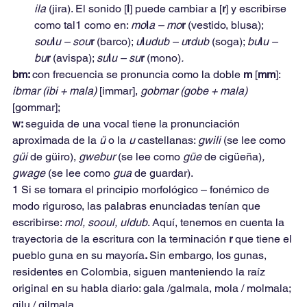
ila 
(jira). El sonido [
l
] puede cambiar a [
r
] y escribirse 
como tal1 como en: 
mo
l
a – mo
r 
(vestido, blusa); 
sou
l
u – sou
r 
(barco); 
u
l
udub – u
r
dub 
(soga); 
bu
l
u – 
bu
r 
(avispa); 
su
l
u – su
r 
(mono)
.
bm: 
con frecuencia se pronuncia como la doble 
m 
[
mm
]: 
ibmar (ibi + mala) 
[immar], 
gobmar (gobe + mala) 
[gommar];
w: 
seguida de una vocal tiene la pronunciación 
aproximada de la 
ü 
o la 
u 
castellanas: 
gwili 
(se lee como 
güi 
de güiro), 
gwebur 
(se lee como 
güe 
de cigüeña)
, 
gwage 
(se lee como 
gua 
de guardar).
1 Si se tomara el principio morfológico – fonémico de 
modo riguroso, las palabras enunciadas tenían que 
escribirse: 
mol, sooul, uldub
. Aquí, tenemos en cuenta la 
trayectoria de la escritura con la terminación 
r 
que tiene el 
pueblo guna en su mayoría
. 
Sin embargo, los gunas, 
residentes en Colombia, siguen manteniendo la raíz 
original en su habla diario: gala /galmala, mola / molmala; 
gilu / gilmala…