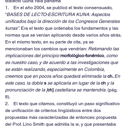
dialecto Guna Yala panama
1.    En el año 2004, se publicó el texto consensuado, 
“
BASES DE LECTO-ESCRITURA KUNA: Aspectos 
unificados bajo la dirección de los Congresos Generales 
kunas”. 
Era el texto que ordenaba los fundamentos y las 
normas que se venían aplicando desde varios años atrás. 
En el mismo texto, en su parte de cita, ya se 
mencionaban los cambios que vendrían: 
Retomando las 
implicaciones del principio 
morfológico-fonémico
, como 
es nuestro caso, y de acuerdo a las investigaciones que 
se están realizando, especialmente en Colombia, 
creemos que en pocos años quedará eliminada la 
ch. 
En 
este caso, la doble 
s 
se aplicaría en lugar de la 
ch 
y la 
pronunciación de la [
ch] 
castellana se mantendría. 
(pág. 
8).
2.    El texto que citamos, constituyó un paso significativo 
de unificación de criterios lingüísticos entre dos 
propuestas más caracterizadas de entonces: propuesta 
del Prof. Lino Smith que admitía la w, y que presentaba 