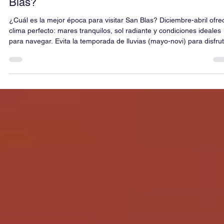
21 mar 2025
5 min de lectura
¿Cuál es la mejor época para visitar San
Blas?
¿Cuál es la mejor época para visitar San Blas? Diciembre-abril ofre
clima perfecto: mares tranquilos, sol radiante y condiciones ideales
para navegar. Evita la temporada de lluvias (mayo-novi) para disfru
sin interrupciones. ¡Reserva con anticipación en temporada alta!
Click&Sailing te revela el momento ideal para aguas turquesas, cult
Guna y playas vírgenes. Tu aventura náutica en paraíso comienza
aquí.