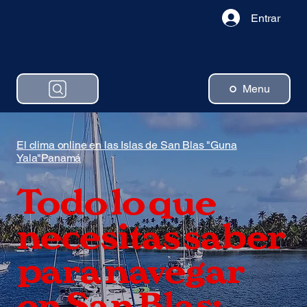
Entrar
Menu
El clima online en las Islas de San Blas "Guna
Yala"Panamá
Todo lo que
necesitas saber
para navegar
en San Blas: