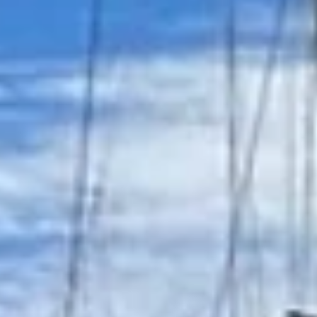
preguntas frecuentes
¿Sueñas con navegar por San Blas en catamarán? Esta guía definit
te lleva al corazón del archipiélago: ✅ Itinerarios exclusivos: desde
escapadas de 3 días hasta expediciones de 1 semana ✅ Consejos
expertos: cómo elegir tu embarcación, presupuestos y qué llevar ✅
FAQs clave: tasas Guna Yala, seguridad, mejor temporada y conexi
celular Descubre: • Rutas secretas a cayos deshabitados • Snorkel 
los arrecifes mejor conservados • Noches mágicas bajo las estrellas
Click&Sail