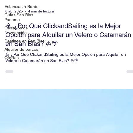
Estancias a Bordo:
8 abr 2025
4 min de lectura
Guias San Blas
Panama:
🚢 ¿Por Qué ClickandSailing es la Mejor
Consejos de
Navegación:
Opción para Alquilar un Velero o Catamarán
Destinos en San Blas:
en San Blas? ⛵🌴
Alquiler de barcos:
🚢 ¿Por Qué ClickandSailing es la Mejor Opción para Alquilar un
Ofertas
Velero o Catamarán en San Blas? ⛵🌴