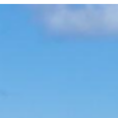
Itinerario de Navegación de 7 Noches en San Blas" ofrece la
experiencia náutica más completa para explorar el archipiélago
panameño, combina