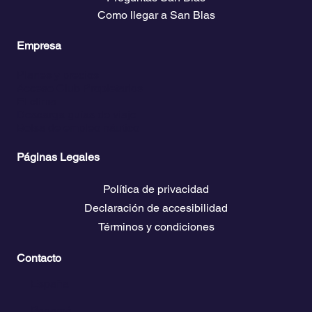
Catamaranes
Catamaranes que recomendamos
Veleros
Veleros que recomendamos
Blog
Preguntas San Blas
Como llegar a San Blas
Empresa
Planes y precios
Acceso Club Propietarios
El clima
Descarga guías de viaje
Bolsa de empleo náutico
Páginas Legales
Política de privacidad
Declaración de accesibilidad