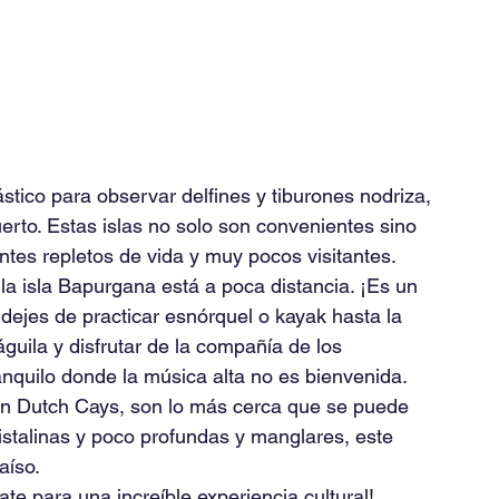
tico para observar delfines y tiburones nodriza, 
rto. Estas islas no solo son convenientes sino 
ntes repletos de vida y muy pocos visitantes.
a isla Bapurgana está a poca distancia. ¡Es un 
dejes de practicar esnórquel o kayak hasta la 
guila y disfrutar de la compañía de los 
ranquilo donde la música alta no es bienvenida.
 en Dutch Cays, son lo más cerca que se puede 
istalinas y poco profundas y manglares, este 
aíso.
ate para una increíble experiencia cultural!