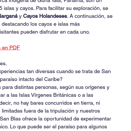
arca indígena de Guna Yala, Panamá, son un 
slas y cayos. Para facilitar su exploración, se 
Narganá
 y 
Cayos Holandeses
. A continuación, se 
, destacando los cayos e islas más 
isitantes pueden disfrutar en cada uno.
as en PDF
tes.
experiencias tan diversas cuando se trata de San 
paraíso intacto del Caribe?
s para distintas personas, según sus orígenes y 
r a las Islas Vírgenes Británicas o a las 
cir, no hay bares concurridos en tierra, ni 
limitadas fuera de la tripulación y nuestros 
 San Blas ofrece la oportunidad de experimentar 
nico. Lo que puede ser el paraíso para algunos 