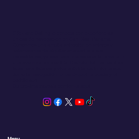
Click and Sailing le conecta con experiencias
únicas de navegación en San Blas, Panamá.
Ofrecemos una amplia selección de veleros y
catamaranes de alquiler adaptados a sus
necesidades, ya sea para una escapada privada o
una aventura compartida. Disfrute del mar, explora
islas paradisíacas y viva actividades inolvidables
como la navegación, el esnórquel, la pesca y el
paddle surf.
Su próxima travesía comienza aquí.
Menu