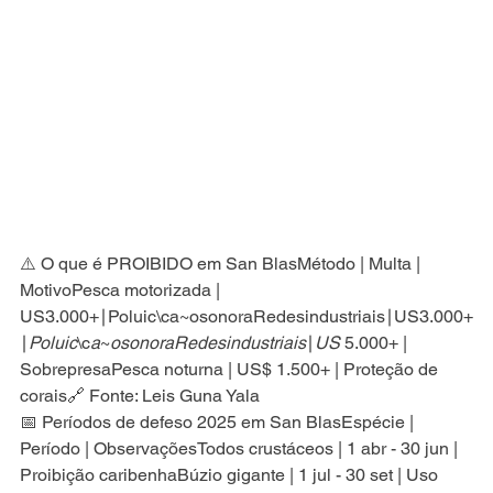
⚠️ O que é PROIBIDO em San BlasMétodo | Multa | 
MotivoPesca motorizada | 
US3.000+∣Poluic\ca~osonoraRedesindustriais∣US3.000+
∣
Poluic
\c​
a
~
osonoraRedesindustriais
∣
US
 5.000+ | 
SobrepresaPesca noturna | US$ 1.500+ | Proteção de 
corais🔗 Fonte: Leis Guna Yala
📅 Períodos de defeso 2025 em San BlasEspécie | 
Período | ObservaçõesTodos crustáceos | 1 abr - 30 jun | 
Proibição caribenhaBúzio gigante | 1 jul - 30 set | Uso 