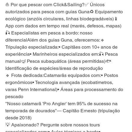
⛵ Por que pescar com Click&Sailing?✅ Únicos 
autorizados para pesca com guias Guna♻️ Equipamento 
ecológico (anzóis circulares, linhas biodegradáveis)📱 
App com dados em tempo real (marés, defesos, mapas)
🎣 Especialistas em pesca a bordo: nosso 
diferencialAlém dos guias Guna, oferecemos:🔹 
Tripulação especializada:• Capitães com 10+ anos de 
experiência• Marinheiros especializados em:🎣 Pesca 
manual🤿 Pesca subaquática (áreas permitidas)🐟 
Identificação de espécies/áreas de reprodução
🔹 Frota dedicada:Catamarãs equipados com:• Postos 
ergonômicos• Tecnologia avançada (ecobatímetros, 
varas Penn International)• Áreas para processamento do 
pescado
"Nosso catamarã 'Pro Angler' tem 95% de sucesso na 
temporada de dourados"— Capitão Ernesto (tripulação 
desde 2018)
💡 Apaixonado? Pergunte sobre nossos tours 
especializados com:• Aulas técnicas a bordo• 