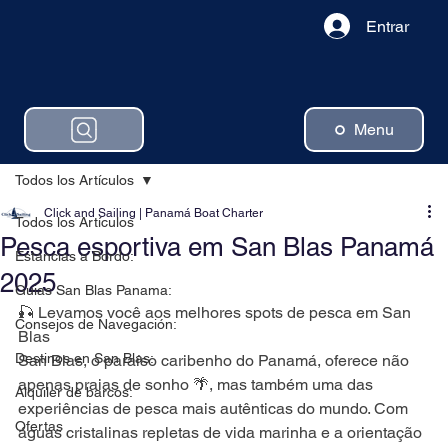
Entrar
Menu
Todos los Artículos
Click and Sailing | Panamá Boat Charter
Todos los Artículos
Pesca esportiva em San Blas Panamá
Estancias a Bordo:
2025
Guias San Blas Panama:
🎣 Levamos você aos melhores spots de pesca em San 
Consejos de Navegación:
Blas
Destinos en San Blas:
San Blas, o paraíso caribenho do Panamá, oferece não 
apenas praias de sonho 🌴, mas também uma das 
Alquiler de barcos:
experiências de pesca mais autênticas do mundo. Com 
Ofertas
águas cristalinas repletas de vida marinha e a orientação 