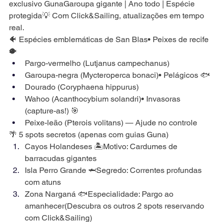
exclusivo GunaGaroupa gigante | Ano todo | Espécie 
protegida💡 Com Click&Sailing, atualizações em tempo 
real.
🐠 Espécies emblemáticas de San Blas• Peixes de recife 
🐡
Pargo-vermelho (Lutjanus campechanus)
Garoupa-negra (Mycteroperca bonaci)• Pelágicos 🐟
Dourado (Coryphaena hippurus)
Wahoo (Acanthocybium solandri)• Invasoras 
(capture-as!) 🎯
Peixe-leão (Pterois volitans) — Ajude no controle
🌴 5 spots secretos (apenas com guias Guna)
Cayos Holandeses 🏝️Motivo: Cardumes de 
barracudas gigantes
Isla Perro Grande 🦈Segredo: Correntes profundas 
com atuns
Zona Narganá 🐟Especialidade: Pargo ao 
amanhecer(Descubra os outros 2 spots reservando 
com Click&Sailing)