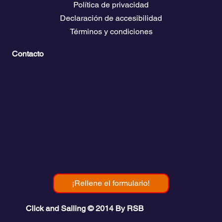
Política de privacidad
Declaración de accesibilidad
Términos y condiciones
Contacto
💬
España​
💬 Panamá
💬 Chile
email: info@clickandsailing.com
Edificio Cangrejo, 507.
Panamá, 07156
¡Rellene el formulario!
Click and Sailing © 2014 By RSB