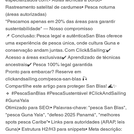
Rastreamento satelital de cardumes• Pesca noturna 
(áreas autorizadas)
"Pescamos apenas em 20% das áreas para garantir 
sustentabilidade" — Nosso compromisso
📌 Conclusão: Pesca legal e autênticaSan Blas oferece 
uma experiência de pesca única, onde cultura Guna e 
conservação andam juntas. Com Click&Sailing:✔️ 
Acesso a áreas exclusivas✔️ Aprendizado de técnicas 
ancestrais✔️ Pesca 100% legal garantida
Pronto para embarcar? Reserve em 
clickandsailing.com/pesca-san-blas
 🎣
Compartilhe este artigo para proteger San Blas! 🌊✨
🔹 
#PescaSanBlas
#PescaSustentável
#ClickAndSailing
#GunaYala
Otimizado para SEO:• Palavras-chave: "pesca San Blas", 
"pesca Guna Yala", "defeso 2025 Panamá", "melhores 
spots pesca Caribe"• Links para autoridades (ARAP, leis 
Guna)• Estrutura H2/H3 para snippets• Meta descrição: 