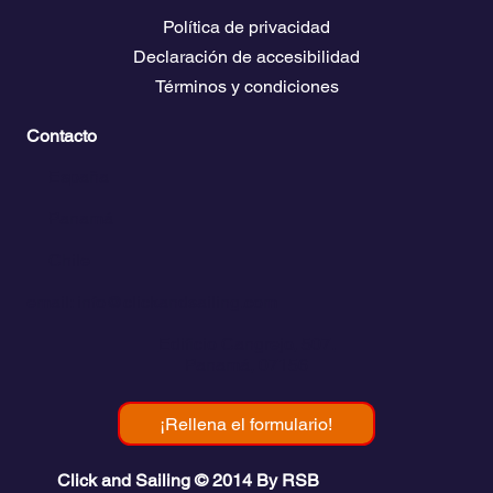
Política de privacidad
Declaración de accesibilidad
Términos y condiciones
Contacto
💬
España​
💬 Panamá
💬 Chile
email: info@clickandsailing.com
Edificio Cangrejo, 507.
Panamá, 07156
¡Rellena el formulario!
Click and Sailing © 2014 By RSB