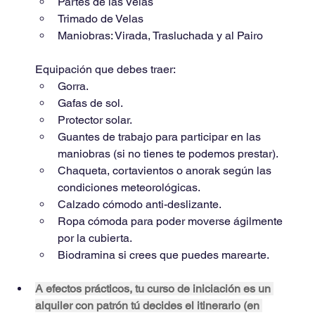
﻿﻿Partes de las Velas
﻿﻿Trimado de Velas
﻿﻿Maniobras: Virada, Trasluchada y al Pairo
Equipación que debes traer:
﻿﻿Gorra.
﻿﻿Gafas de sol.
﻿﻿Protector solar.
﻿﻿Guantes de trabajo para participar en las 
maniobras (si no tienes te podemos prestar).
﻿﻿Chaqueta, cortavientos o anorak según las 
condiciones meteorológicas.
﻿﻿Calzado cómodo anti-deslizante.
﻿﻿Ropa cómoda para poder moverse ágilmente 
por la cubierta.
﻿﻿Biodramina si crees que puedes marearte.
A efectos prácticos, tu curso de iniciación es un 
alquiler con patrón tú decides el itinerario (en 