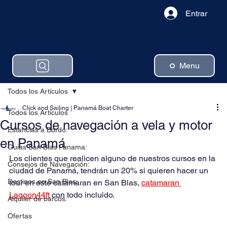
Entrar
Menu
Todos los Artículos
Click and Sailing | Panamá Boat Charter
Todos los Artículos
Cursos de navegación a vela y motor
Estancias a Bordo:
en Panamá
Guias San Blas Panama:
Los clientes que realicen alguno de nuestros cursos en la 
Consejos de Navegación:
ciudad de Panamá, tendrán un 20% si quieren hacer un 
Destinos en San Blas:
tour en este catamaran en San Blas, 
catamaran 
Lagoon44ft
 con todo incluido.
Alquiler de barcos:
Ofertas