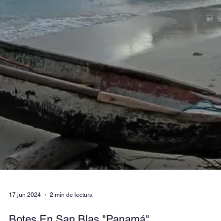
12 jul 2024
3 min de lectura
🌊 Vida marina en San Blas Panamá: El
Paraíso Submarino que Debes Explorar en
2025
¿Qué vida marina puedo esperar ver en San Blas?