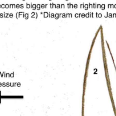
20 ene 2025
10 min de lectura
Guía Definitiva para alquiler de catamaranes
en San Blas 2025: Precios Reales + 7
Secretos Ocultos
El alquiler de catamaranes se ha convertido en una de las opciones
más atractivas para disfrutar del mar en 2025