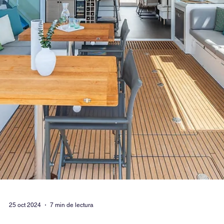
9 nov 2024
3 min de lectura
Actividades prohibidas San Blas
Regulaciones Guna Yala Turismo responsabl
Actividades totalmente prohibidas en las Islas de San Blas "Guna Ya
Panamá"