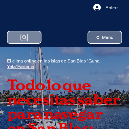
Entrar
Menu
El clima online en las Islas de San Blas "Guna
Yala"Panamá
Todo lo que
necesitas saber
para navegar
en San Blas: