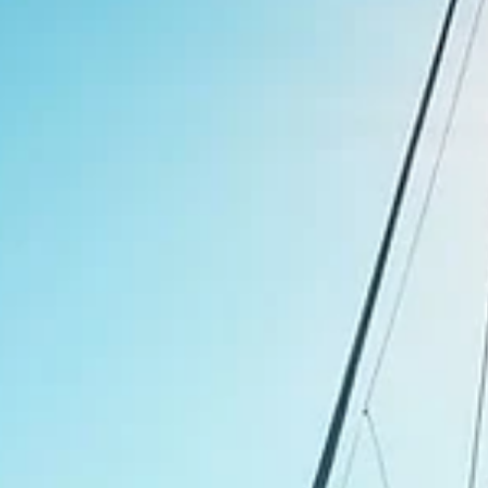
Miami vs San Diego: ¿Dónde Alquilar tu Catamarán en 2025?