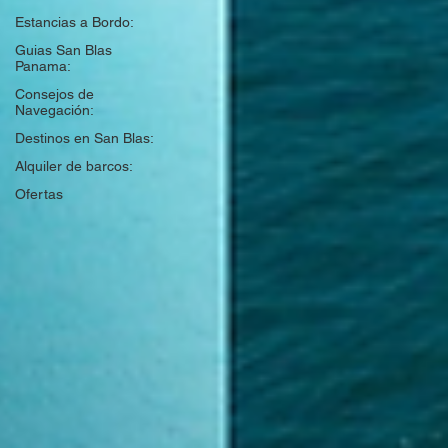
Estancias a Bordo:
Guias San Blas
Panama:
Consejos de
Navegación:
Destinos en San Blas:
Alquiler de barcos:
Ofertas