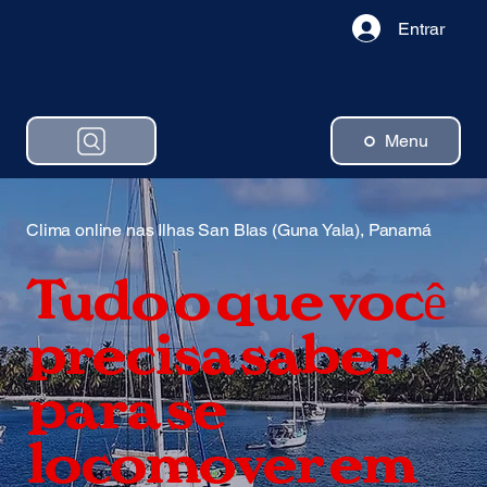
Entrar
Menu
Clima online nas Ilhas San Blas (Guna Yala), Panamá
Tudo o que você
precisa saber
para se
locomover em