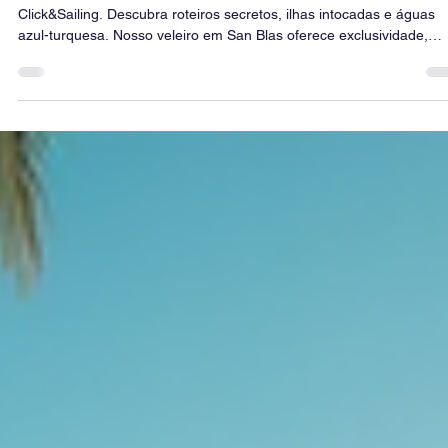
10 de jun. de 2025
3 min de leitura
San Blas de Catamarã: Aventura de Vela em
San Blas 2025: Roteiros Secretos + Dicas
Viva a aventura definitiva em San Blas a bordo de um catamarã co
Click&Sailing. Descubra roteiros secretos, ilhas intocadas e águas
azul-turquesa. Nosso veleiro em San Blas oferece exclusividade,
conforto e rotas únicas. Dicas essenciais para aproveitar ao máxim
as melhores enseadas, a cultura Guna Yala e mergulho com snorke
em recifes intocados. Reserve já sua escapada inesquecível! Guna
Yala é um arquipélago