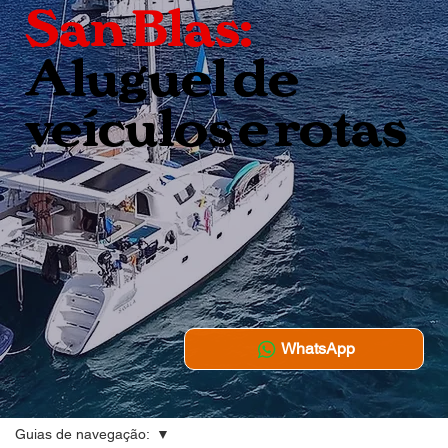
San Blas:
Aluguel de
veículos e rotas
WhatsApp
Guias de navegação: