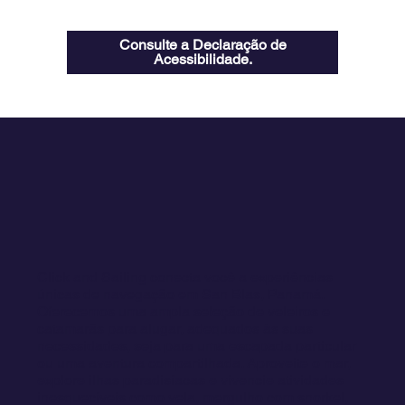
Consulte a Declaração de
Acessibilidade.
Click and Sailing conecta você a experiências
únicas de navegação em San Blas, Panamá.
Oferecemos uma ampla seleção de veleiros e
catamarãs para alugar, adequados às suas
necessidades, seja para uma escapada particular
ou uma aventura compartilhada. Aproveite o mar,
explore ilhas paradisíacas e vivencie atividades
inesquecíveis como vela, mergulho com snorkel,