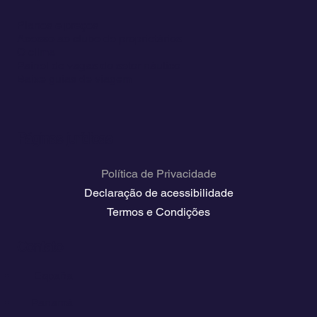
Planos e preços
Acesso ao clube de proprietários
O clima
Painel de vagas do setor náutico
Baixe guias de viagem
Páginas jurídicas
Política de Privacidade
Declaração de acessibilidade
Termos e Condições
Contato
💬
España​
💬 Panamá