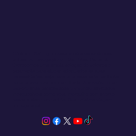
Click and Sailing conecta você a experiências
únicas de navegação em San Blas, Panamá.
Oferecemos uma ampla seleção de veleiros e
catamarãs para alugar, adequados às suas
necessidades, seja para uma escapada particular
ou uma aventura compartilhada. Aproveite o mar,
explore ilhas paradisíacas e vivencie atividades
inesquecíveis como vela, mergulho com snorkel,
pesca e stand-up paddle. Sua próxima viagem
começa aqui.