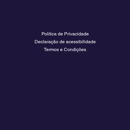
Páginas jurídicas
Política de Privacidade
Declaração de acessibilidade
Termos e Condições
Contato
💬
España​
💬 Panamá
💬 Chile
email: info@clickandsailing.com
Edificio Cangrejo, 507.
Panamá, 07156