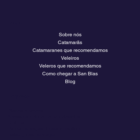
Menu
Sobre nós
Catamarãs
Catamaranes que recomendamos
Veleiros
Veleros que recomendamos
Como chegar a San Blas
Blog
Empresa
Planos e preços
Acesso ao clube de proprietários
O clima
Painel de vagas do setor náutico
Baixe guias de viagem