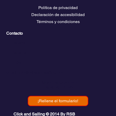
Política de privacidad
Declaración de accesibilidad
Términos y condiciones
Contacto
💬
España​
💬 Panamá
💬 Chile
email: info@clickandsailing.com
Edificio Cangrejo, 507.
Panamá, 07156
¡Rellene el formulario!
Click and Sailing © 2014 By RSB