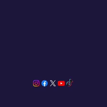
Cocoloco catamaran san blas
Click and Sailing le conecta con experiencias
únicas de navegación en San Blas, Panamá.
Ofrecemos una amplia selección de veleros y
catamaranes de alquiler adaptados a sus
necesidades, ya sea para una escapada privada o
una aventura compartida. Disfrute del mar, explora
islas paradisíacas y viva actividades inolvidables
como la navegación, el esnórquel, la pesca y el
paddle surf.
Su próxima travesía comienza aquí.