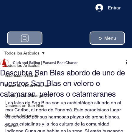
Entrar
Menu
Todos los Artículos
Click and Sailing | Panamá Boat Charter
Todos los Artículos
Descubre San Blas abordo de uno de
Estancias a Bordo:
nuestros San Blas en velero o
Guias San Blas Panama:
catamaran veleros o catamaranes
Consejos de Navegación:
Las islas de San Blas son un archipiélago situado en el 
Destinos en San Blas:
mar Caribe, al norte de Panamá. Este paradisíaco lugar 
Alquiler de barcos:
es conocido por sus hermosas playas de arena blanca, 
aguas cristalinas y la rica cultura de la comunidad 
Ofertas
indígena Guna que habita en la zona. Si estás buscando 