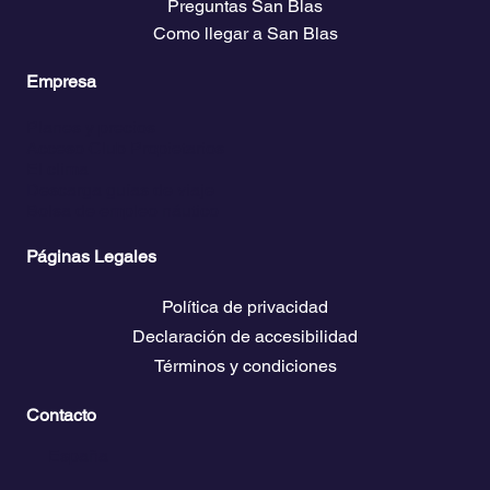
Preguntas San Blas
Como llegar a San Blas
Empresa
Planes y precios
Acceso Club Propietarios
El clima
Descarga guías de viaje
Bolsa de empleo náutico
Páginas Legales
Política de privacidad
Declaración de accesibilidad
Términos y condiciones
Contacto
💬
España​