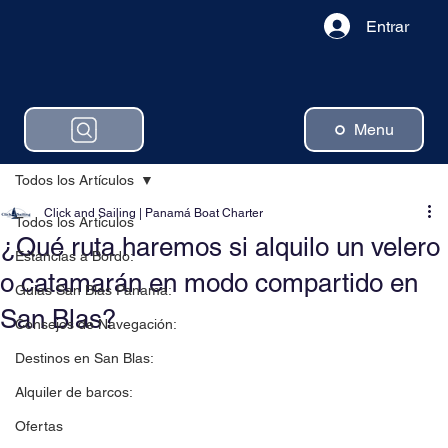
Entrar
Menu
Todos los Artículos
Click and Sailing | Panamá Boat Charter
Todos los Artículos
¿Qué ruta haremos si alquilo un velero
Estancias a Bordo:
o catamarán en modo compartido en
Guias San Blas Panama:
San Blas?
Consejos de Navegación:
Destinos en San Blas:
Alquiler de barcos:
Ofertas