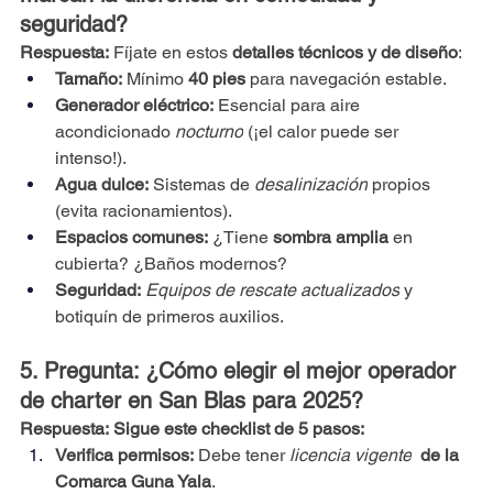
seguridad?
Respuesta:
 Fíjate en estos 
detalles técnicos y de diseño
:
Tamaño:
 Mínimo 
40 pies
 para navegación estable.
Generador eléctrico:
 Esencial para aire 
acondicionado 
nocturno
 (¡el calor puede ser 
intenso!).
Agua dulce:
 Sistemas de 
desalinización
 propios 
(evita racionamientos).
Espacios comunes:
 ¿Tiene 
sombra amplia
 en 
cubierta? ¿Baños modernos?
Seguridad:
Equipos de rescate actualizados
 y 
botiquín de primeros auxilios.
5. Pregunta: ¿Cómo elegir el mejor operador 
de charter en San Blas para 2025?
Respuesta:
Sigue este checklist de 5 pasos:
Verifica permisos:
 Debe tener 
licencia vigente
 de la 
Comarca Guna Yala
.