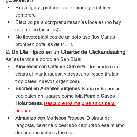
¿Qué llevar?
Ropa ligera, protector solar biodegradable y 
sombrero.
Efectivo para comprar artesanías locales (no hay 
cajeros en las islas).
No lleves
: plásticos de un solo uso (los Gunas 
prohíben botellas de PET).
2. Un Día Típico en un Charter de Clickandsailing
Así es la vida a bordo en San Blas:
Amanecer con Café en Cubierta
: Despierta con 
vistas al mar turquesa y desayuno fresco (frutas 
tropicales, huevos orgánicos).
Snorkel en Arrecifes Vírgenes
: Nada entre peces 
tropicales en lugares como 
Isla Perro
 o 
Cayos 
Holandeses
. 
Descubre los mejores sitios para 
bucear
.
Almuerzo con Mariscos Frescos
: Disfruta de 
langosta, ceviche o pescado capturado ese mismo 
día por pescadores locales.