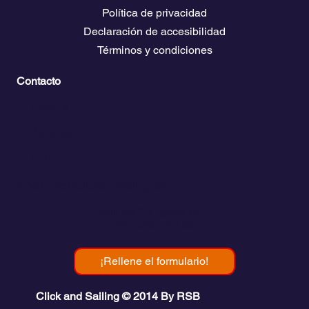
Política de privacidad
Declaración de accesibilidad
Términos y condiciones
Contacto
💬
España​
💬 Panamá
💬 Chile
email: info@clickandsailing.com
Edificio Cangrejo, 507.
Panamá, 07156
¡Rellene el formulario!
Click and Sailing © 2014 By RSB