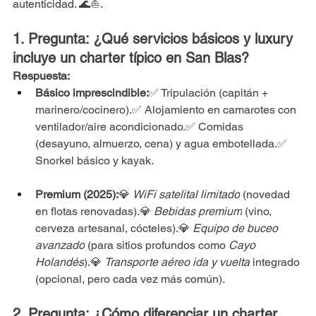
autenticidad. 🌊⛵️. 
1. Pregunta: ¿Qué servicios básicos y luxury 
incluye un charter típico en San Blas?
Respuesta:
Básico imprescindible:
✅ Tripulación (capitán + 
marinero/cocinero).✅ Alojamiento en camarotes con 
ventilador/aire acondicionado.✅ Comidas 
(desayuno, almuerzo, cena) y agua embotellada.✅ 
Snorkel básico y kayak.
Premium (2025):
💎 
WiFi satelital limitado
 (novedad 
en flotas renovadas).💎 
Bebidas premium
 (vino, 
cerveza artesanal, cócteles).💎 
Equipo de buceo 
avanzado
 (para sitios profundos como 
Cayo 
Holandés
).💎 
Transporte aéreo ida y vuelta
 integrado 
(opcional, pero cada vez más común).
2. Pregunta: ¿Cómo diferenciar un charter 