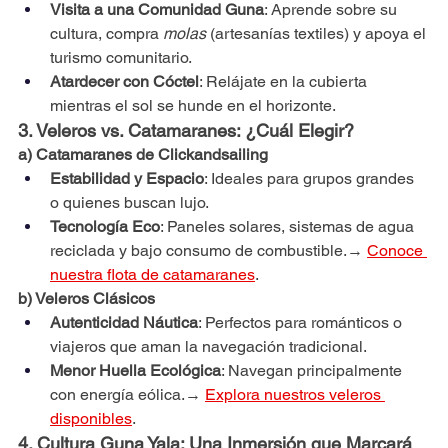
Visita a una Comunidad Guna
: Aprende sobre su 
cultura, compra 
molas
 (artesanías textiles) y apoya el 
turismo comunitario.
Atardecer con Cóctel
: Relájate en la cubierta 
mientras el sol se hunde en el horizonte.
3. Veleros vs. Catamaranes: ¿Cuál Elegir?
a) Catamaranes de Clickandsailing
Estabilidad y Espacio
: Ideales para grupos grandes 
o quienes buscan lujo.
Tecnología Eco
: Paneles solares, sistemas de agua 
reciclada y bajo consumo de combustible.→ 
Conoce 
nuestra flota de catamaranes
.
b) Veleros Clásicos
Autenticidad Náutica
: Perfectos para románticos o 
viajeros que aman la navegación tradicional.
Menor Huella Ecológica
: Navegan principalmente 
con energía eólica.→ 
Explora nuestros veleros 
disponibles
.
4. Cultura Guna Yala: Una Inmersión que Marcará 