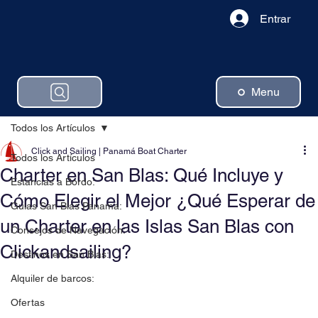
Entrar
Menu
Todos los Artículos
Click and Sailing | Panamá Boat Charter
Todos los Artículos
Charter en San Blas: Qué Incluye y
Estancias a Bordo:
Cómo Elegir el Mejor ¿Qué Esperar de
Guias San Blas Panama:
un Charter en las Islas San Blas con
Consejos de Navegación:
Clickandsailing?
Destinos en San Blas:
Alquiler de barcos:
Ofertas