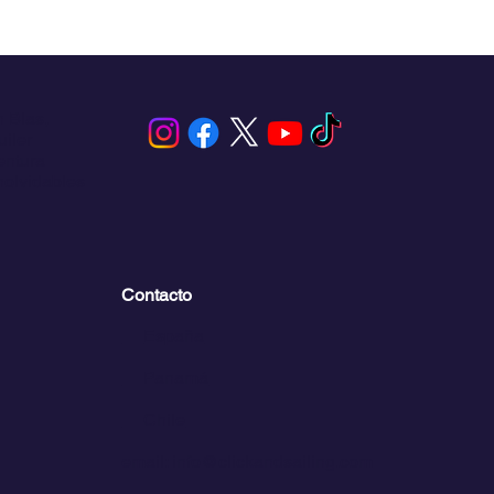
n Blas,
iler
entura
inolvidables
Contacto
💬
España​
💬 Panamá
💬 Chile
email: info@clickandsailing.com