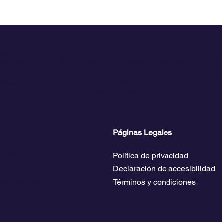
ailing te conecta con experiencias únicas de navegación en Sa
ecemos una amplia selección de veleros y catamaranes de alqu
 sus necesidades, ya sea para una escapada privada o una av
Disfruta del mar, explora islas paradisíacas y viva actividades 
gación, el esnórquel, la pesca y el paddle surf.
travesía comienza aquí.
Páginas Legales
ecios
Política de privacidad
 Propietarios
Declaración de accesibilidad
ías de viaje
Términos y condiciones
pleo náutico