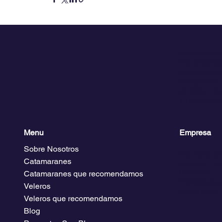
Click and S
Panamá. Ofr
adaptados a
compartida. 
como la nave
Tu próxima 
Menu
Empresa
Sobre Nosotros
Planes y pr
Catamaranes
Acceso Club
El clima
Catamaranes que recomendamos
Descarga gu
Veleros
Bolsa de em
Veleros que recomendamos
Blog