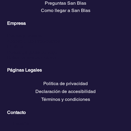
Preguntas San Blas
Como llegar a San Blas
Empresa
Planes y precios
Acceso Club Propietarios
El clima
Descarga guías de viaje
Bolsa de empleo náutico
Páginas Legales
Política de privacidad
Declaración de accesibilidad
Términos y condiciones
Contacto
💬
España​