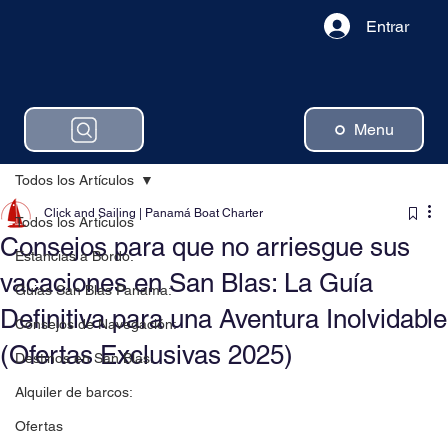
Entrar
Menu
Todos los Artículos
Click and Sailing | Panamá Boat Charter
Todos los Artículos
Consejos para que no arriesgue sus
Estancias a Bordo:
vacaciones en San Blas: La Guía
Guias San Blas Panama:
Definitiva para una Aventura Inolvidable
Consejos de Navegación:
(Ofertas Exclusivas 2025)
Destinos en San Blas:
Alquiler de barcos:
Ofertas