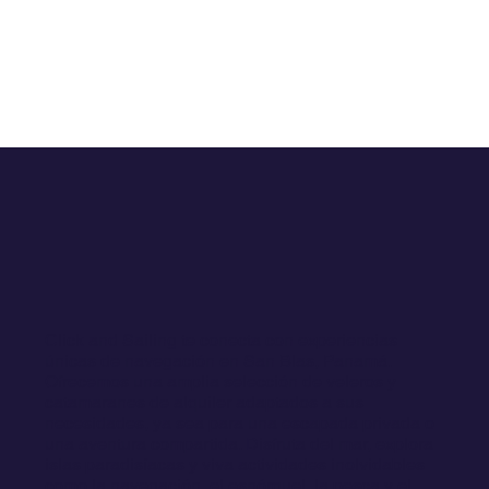
Click and Sailing te conecta con experiencias
únicas de navegación en San Blas, Panamá.
Ofrecemos una amplia selección de veleros y
catamaranes de alquiler adaptados a sus
necesidades, ya sea para una escapada privada o
una aventura compartida. Disfruta del mar, explora
Charters en San Blas: Privados vs Compartidos
islas paradisíacas y viva actividades inolvidables
2025 | Guia
como la navegación, el esnórquel, la pesca y el