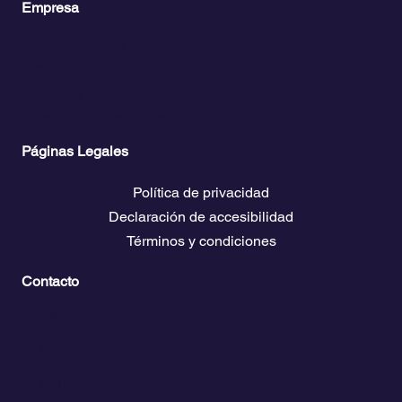
Empresa
Planes y precios
Acceso Club Propietarios
El clima
Descarga guías de viaje
Bolsa de empleo náutico
Páginas Legales
Política de privacidad
Declaración de accesibilidad
Términos y condiciones
Contacto
💬
España​
💬 Panamá
💬 Chile