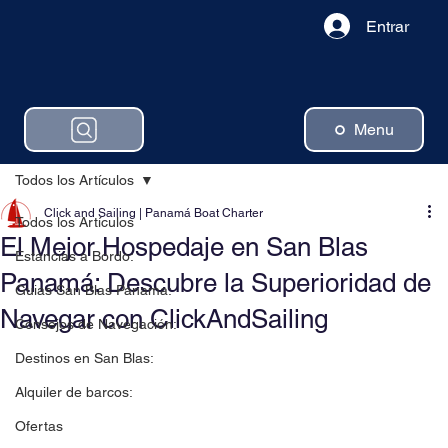
Entrar
Menu
Todos los Artículos
Click and Sailing | Panamá Boat Charter
Todos los Artículos
El Mejor Hospedaje en San Blas
Estancias a Bordo:
Panamá: Descubre la Superioridad de
Guias San Blas Panama:
Navegar con ClickAndSailing
Consejos de Navegación:
Destinos en San Blas:
Alquiler de barcos:
Ofertas