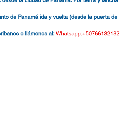
 desde la ciudad de Panamá. Por tierra y lancha 
nto de Panamá ida y vuelta (desde la puerta de 
ibanos o llámenos al: 
Whatsapp:+50766132182