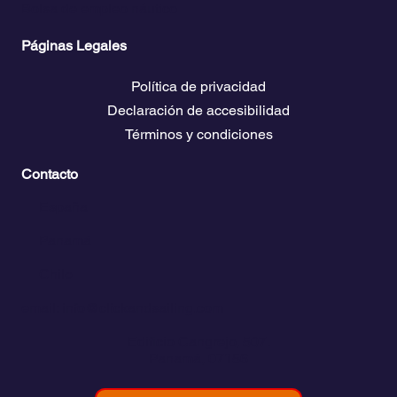
Bolsa de empleo náutico
Páginas Legales
Política de privacidad
Declaración de accesibilidad
Términos y condiciones
Contacto
💬
España​
💬 Panamá
💬 Chile
email: info@clickandsailing.com
Edificio Cangrejo, 507.
Panamá, 07156