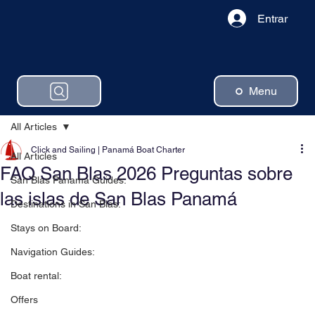
Entrar
Menu
All Articles
Click and Sailing | Panamá Boat Charter
All Articles
FAQ San Blas 2026 Preguntas sobre
San Blas Panama Guides:
las islas de San Blas Panamá
Destinations in San Blas:
Stays on Board:
Navigation Guides:
Boat rental:
Offers