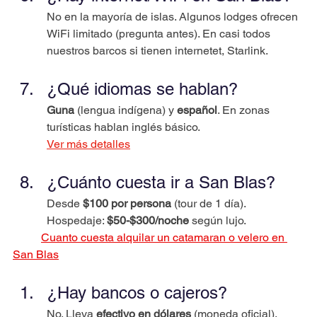
No en la mayoría de islas. Algunos lodges ofrecen 
WiFi limitado (pregunta antes). En casi todos 
nuestros barcos si tienen internetet, Starlink. 
¿Qué idiomas se hablan?
Guna
 (lengua indígena) y 
español
. En zonas 
turísticas hablan inglés básico.
Ver más detalles
¿Cuánto cuesta ir a San Blas?
Desde 
$100 por persona
 (tour de 1 día). 
Hospedaje: 
$50-$300/noche
 según lujo.
Cuanto cuesta alquilar un catamaran o velero en 
San Blas
¿Hay bancos o cajeros?
No. Lleva 
efectivo en dólares
 (moneda oficial). 