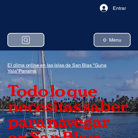
Entrar
Menu
El clima online en las Islas de San Blas "Guna
Yala"Panamá
Todo lo que
necesitas saber
para navegar
en San Blas: