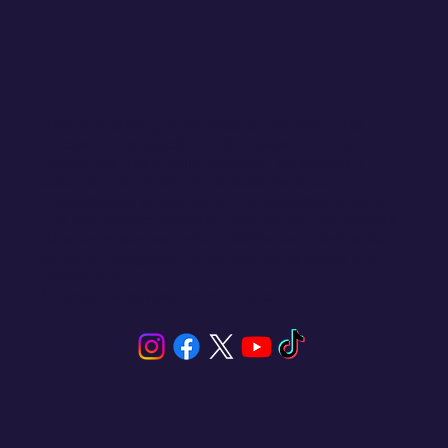
Click and Sailing le conecta con experiencias
únicas de navegación en San Blas, Panamá.
Ofrecemos una amplia selección de veleros y
catamaranes de alquiler adaptados a sus
necesidades, ya sea para una escapada privada o
una aventura compartida. Disfrute del mar, explora
islas paradisíacas y viva actividades inolvidables
como la navegación, el esnórquel, la pesca y el
paddle surf.
Su próxima travesía comienza aquí.