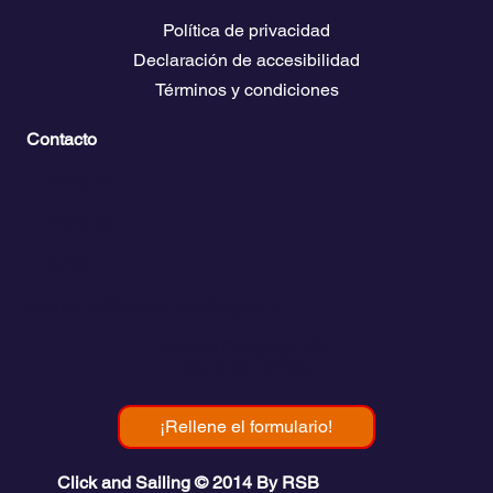
Páginas Legales
Política de privacidad
Declaración de accesibilidad
Términos y condiciones
Contacto
💬
España​
💬 Panamá
💬 Chile
email: info@clickandsailing.com
Edificio Cangrejo, 507.
Panamá, 07156
¡Rellene el formulario!