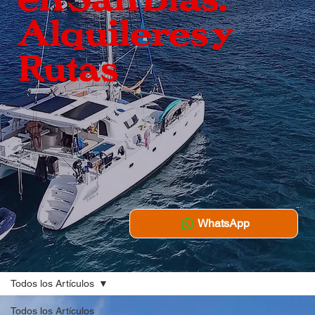
Alquileres y
Rutas
WhatsApp
Todos los Artículos
Todos los Artículos