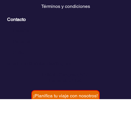
Páginas Legales
Política de privacidad
Declaración de accesibilidad
Términos y condiciones
Contacto
💬
España​
💬 Panamá
💬 Chile
email: info@clickandsailing.com
Edificio Cangrejo, 507.
Panamá, 07156
¡Planifica tu viaje con nosotros!