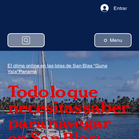
Entrar
Menu
El clima online en las Islas de San Blas "Guna
Yala"Panamá
Todo lo que
necesitas saber
para navegar
en San Blas: