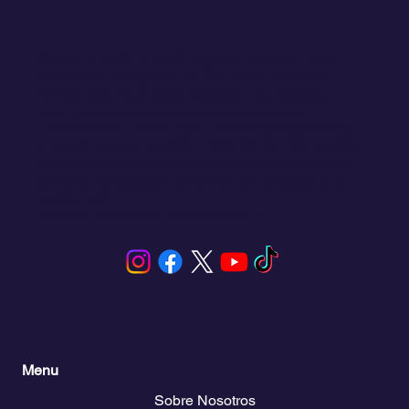
Click and Sailing te conecta con experiencias
únicas de navegación en San Blas, Panamá.
Ofrecemos una amplia selección de veleros y
catamaranes de alquiler adaptados a sus
necesidades, ya sea para una escapada privada o
una aventura compartida. Disfruta del mar, explora
islas paradisíacas y viva actividades inolvidables
como la navegación, el esnórquel, la pesca y el
paddle surf.
Tu próxima travesía comienza aquí.