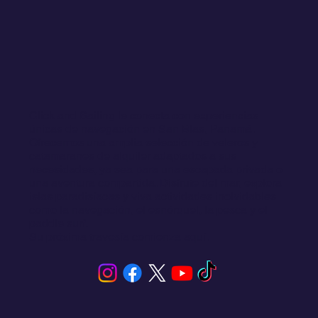
🌊✨ Coco Bandero Islands San Blas "Panamá"
Click and Sailing le conecta con experiencias
únicas de navegación en San Blas, Panamá.
Ofrecemos una amplia selección de veleros y
catamaranes de alquiler adaptados a sus
necesidades, ya sea para una escapada privada o
una aventura compartida. Disfrute del mar, explora
islas paradisíacas y viva actividades inolvidables
como la navegación, el esnórquel, la pesca y el
paddle surf.
Su próxima travesía comienza aquí.