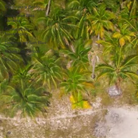
Estancias a Bordo:
Guias San Blas
Panama:
Consejos de
Navegación:
Destinos en San Blas:
Alquiler de barcos:
Ofertas