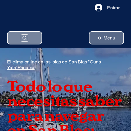
Entrar
Menu
El clima online en las Islas de San Blas "Guna
Yala"Panamá
Todo lo que
necesitas saber
para navegar
en San Blas: