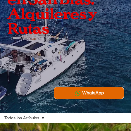
Alquileres y
Rutas
WhatsApp
Todos los Artículos
Todos los Artículos