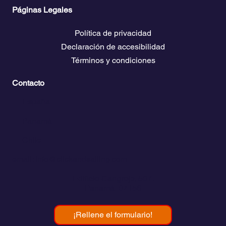
Descarga guías de viaje
Bolsa de empleo náutico
Páginas Legales
Política de privacidad
Declaración de accesibilidad
Términos y condiciones
Contacto
💬
España​
💬 Panamá
💬 Chile
email: info@clickandsailing.com
Edificio Cangrejo, 507.
Panamá, 07156