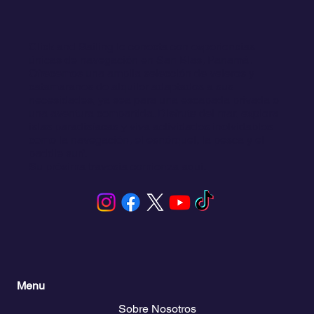
Click and Sailing le conecta con experiencias
únicas de navegación en San Blas, Panamá.
Ofrecemos una amplia selección de veleros y
catamaranes de alquiler adaptados a sus
necesidades, ya sea para una escapada privada o
una aventura compartida. Disfrute del mar, explora
islas paradisíacas y viva actividades inolvidables
como la navegación, el esnórquel, la pesca y el
paddle surf.
Su próxima travesía comienza aquí.