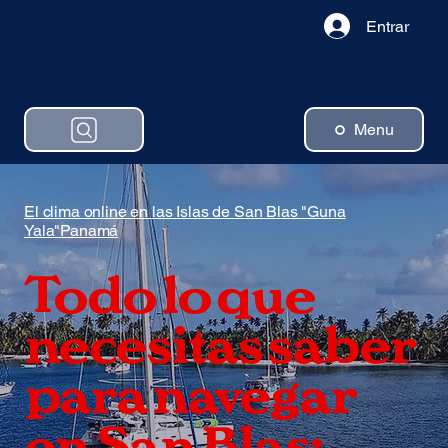
Entrar
Menu
El clima online en las Islas de San Blas "Guna
Yala"Panamá
Todo lo que
necesitas saber
para navegar
en San Blas: