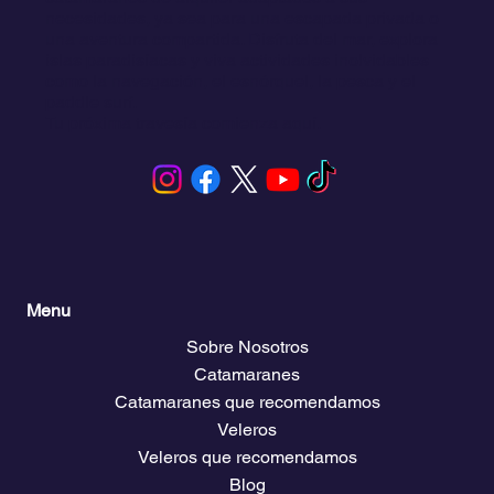
únicas de navegación en San Blas, Panamá.
Ofrecemos una amplia selección de veleros y
catamaranes de alquiler adaptados a sus
necesidades, ya sea para una escapada privada o
una aventura compartida. Disfruta del mar, explora
islas paradisíacas y viva actividades inolvidables
como la navegación, el esnórquel, la pesca y el
paddle surf.
Tu próxima travesía comienza aquí.
Menu
Sobre Nosotros
Catamaranes
Catamaranes que recomendamos
Veleros