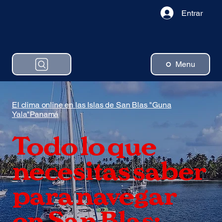
Entrar
Menu
El clima online en las Islas de San Blas "Guna
Yala"Panamá
Todo lo que
necesitas saber
para navegar
en San Blas: