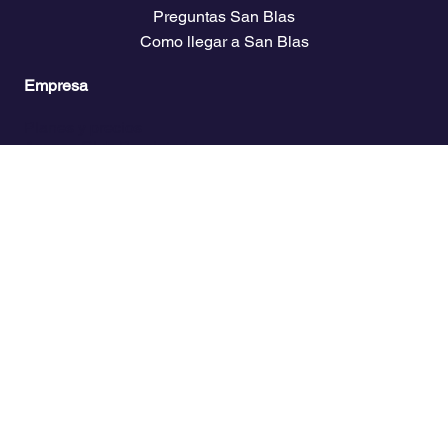
Veleros que recomendamos
Blog
Preguntas San Blas
Como llegar a San Blas
Empresa
Planes y precios
Acceso Club Propietarios
El clima
Descarga guías de viaje
Bolsa de empleo náutico
Páginas Legales
Política de privacidad
Declaración de accesibilidad
Términos y condiciones
Contacto