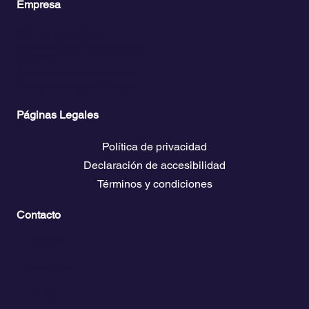
Como llegar a San Blas
Empresa
Planes y precios
Acceso Club Propietarios
El clima
Descarga guías de viaje
Bolsa de empleo náutico
Páginas Legales
Política de privacidad
Declaración de accesibilidad
Términos y condiciones
Contacto
💬
España​
💬 Panamá