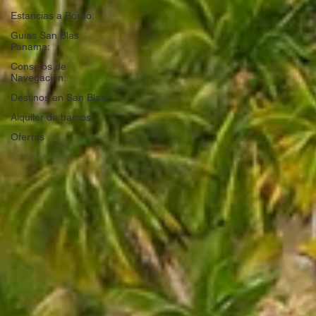
Estancias a Bordo:
Guias San Blas
Panama:
Consejos de
Navegación:
Destinos en San Blas:
Alquiler de barcos:
Ofertas