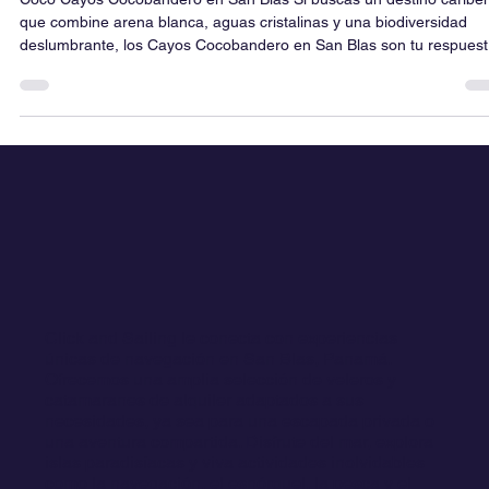
Ancestral"
Coco Cayos Cocobandero en San Blas Si buscas un destino caribe
que combine arena blanca, aguas cristalinas y una biodiversidad
deslumbrante, los Cayos Cocobandero en San Blas son tu respuest
En Click&Sailing, te llevamos a explorar este paraíso escondido, lej
del turismo masivo, donde la naturaleza y la cultura Guna se fusion
🌊✨ Coco Bandero Islands San Blas "Panamá"
Click and Sailing le conecta con experiencias
únicas de navegación en San Blas, Panamá.
Ofrecemos una amplia selección de veleros y
catamaranes de alquiler adaptados a sus
necesidades, ya sea para una escapada privada o
una aventura compartida. Disfrute del mar, explora