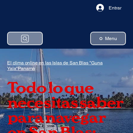
Entrar
Menu
El clima online en las Islas de San Blas "Guna
Yala"Panamá
Todo lo que
necesitas saber
para navegar
en San Blas: