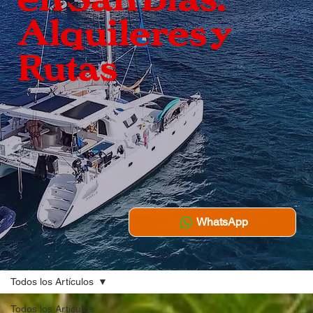
Alquileres y
Rutas
WhatsApp
Todos los Artículos
Todos los Artículos