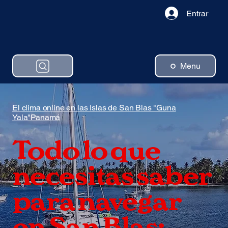
Entrar
Menu
El clima online en las Islas de San Blas "Guna
Yala"Panamá
Todo lo que
necesitas saber
para navegar
en San Blas: