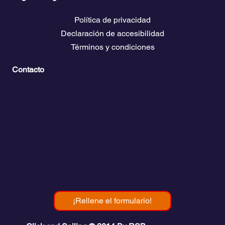
Páginas Legales
Política de privacidad
Declaración de accesibilidad
Términos y condiciones
Contacto
💬
España​
💬 Panamá
💬 Chile
email: info@clickandsailing.com
Edificio Cangrejo, 507.
Panamá, 07156
¡Rellene el formulario!