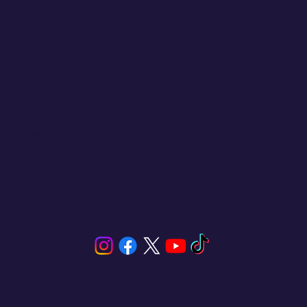
Click and Sailing le conecta con experiencias
únicas de navegación en San Blas, Panamá.
Ofrecemos una amplia selección de veleros y
catamaranes de alquiler adaptados a sus
necesidades, ya sea para una escapada privada o
una aventura compartida. Disfrute del mar, explora
islas paradisíacas y viva actividades inolvidables
como la navegación, el esnórquel, la pesca y el
paddle surf.
Su próxima travesía comienza aquí.