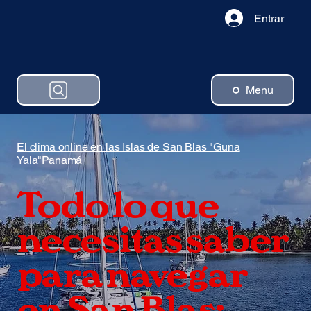
Entrar
Menu
El clima online en las Islas de San Blas "Guna
Yala"Panamá
Todo lo que
necesitas saber
para navegar
en San Blas: