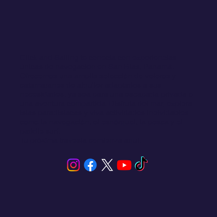
Click and Sailing te conecta con experiencias
únicas de navegación en San Blas, Panamá.
Ofrecemos una amplia selección de veleros y
catamaranes de alquiler adaptados a sus
necesidades, ya sea para una escapada privada o
una aventura compartida. Disfruta del mar, explora
islas paradisíacas y viva actividades inolvidables
como la navegación, el esnórquel, la pesca y el
paddle surf.
Tu próxima travesía comienza aquí.