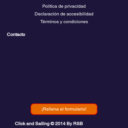
Páginas Legales
Política de privacidad
Declaración de accesibilidad
Términos y condiciones
Contacto
💬
España​
💬 Panamá
💬 Chile
email: info@clickandsailing.com
Edificio Cangrejo, 507.
Panamá, 07156
¡Rellena el formulario!