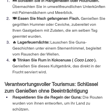
🛏️ Schlafen Sie in Hängematten oder Holzhütten.
Übernachten Sie in umweltfreundlichen Unterkünften 
mit Palmendächern und Meerblick.
🍽️ Essen Sie frisch gefangenen Fisch.
Genießen Sie 
gegrillten Hummer oder Ceviche, zubereitet von 
Ihren Gastgebern mit Zutaten, die am selben Tag 
geerntet wurden.
🔥 Lagerfeuernächte:
Lauschen Sie Guna-
Geschichten unter einem Sternenhimmel, begleitet 
vom Rauschen der Wellen.
🥥 Trinken Sie Rum in Kokosnuss (
Coco Loco
).
Genießen Sie dieses Kultgetränk, das direkt in der 
Frucht serviert wird.
Verantwortungsvoller Tourismus: Schlüssel 
zum Genießen ohne Beeinträchtigung
Respektieren Sie die Regeln der Guna:
Die Routen 
wurden von ihnen entworfen, um ihr Land zu 
schützen.