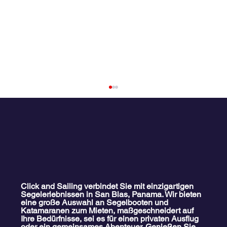
Click and Sailing verbindet Sie mit einzigartigen
Segelerlebnissen in San Blas, Panama. Wir bieten
eine große Auswahl an Segelbooten und
Die besten Segelziele in Europa:
Katamaranen zum Mieten, maßgeschneidert auf
Vollständiger Leitfaden für Nautik-Fans
Ihre Bedürfnisse, sei es für einen privaten Ausflug
oder ein gemeinsames Abenteuer. Genießen Sie