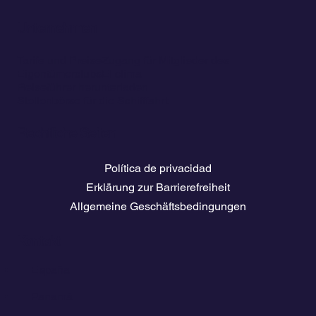
Unternehmen
Tarife und Preise
Zugang für Mitglieder des
Eigentümerclubs
El clima
Reiseführer herunterladen
Stellenbörse für die Schifffahrt
Rechtliche Seiten
Política de privacidad
Erklärung zur Barrierefreiheit
Allgemeine Geschäftsbedingungen
Kontakt
💬
España​
💬 Panamá