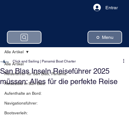
Entrar
Menu
Alle Artikel
Click and Sailing | Panamá Boat Charter
Alle Artikel
San Blas Inseln Reiseführer 2025
Reiseführer für San Blas, Panama:
müssen: Alles für die perfekte Reise
Reiseziele in San Blas:
Aufenthalte an Bord:
Navigationsführer:
Bootsverleih: