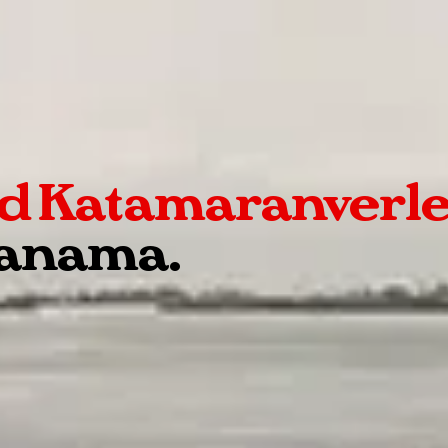
nd Katamaranverle
Panama.