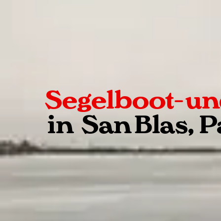
Segelboot- u
in San Blas, 