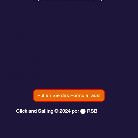
Kontakt
💬
España​
💬 Panamá
💬 Chile
email: info@clickandsailing.com
Edificio Cangrejo, 507.
Panamá, 07156
Füllen Sie das Formular aus!
Click and Sailing © 2024 por ⬤ RSB