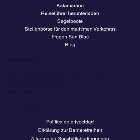
Katamarane
Reiseführer herunterladen
Segelboote
Stellenbörse für den maritimen Verkehrss
Fragen San Blas
Blog
Unternehmen
Tarife und Preise
Zugang für Mitglieder des
Eigentümerclubs
El clima
Reiseführer herunterladen
Stellenbörse für die Schifffahrt
Rechtliche Seiten
Política de privacidad
Erklärung zur Barrierefreiheit
Allgemeine Geschäftsbedingungen