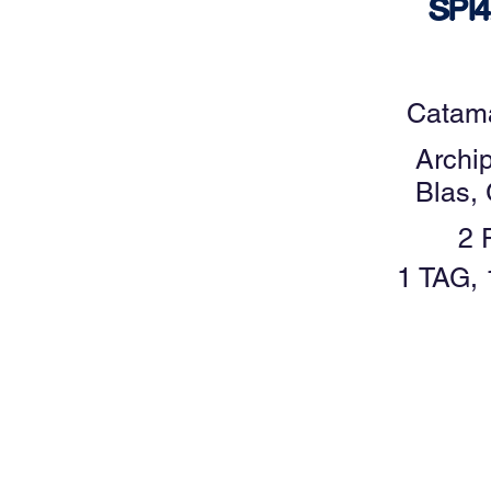
SPI4
Catam
Archi
Blas,
2 
1 TAG,