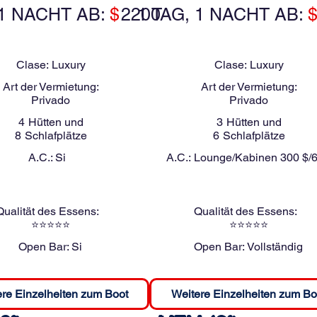
 1 NACHT AB:
$
2200
1 TAG, 1 NACHT AB:
Clase:
Luxury
Clase:
Luxury
Art der Vermietung:
Art der Vermietung:
Privado
Privado
4
Hütten und
3
Hütten und
8
Schlafplätze
6
Schlafplätze
A.C.:
Si
A.C.:
Lounge/Kabinen 300 $/
Qualität des Essens:
Qualität des Essens:
⭐⭐⭐⭐⭐
⭐⭐⭐⭐⭐
Open Bar:
Si
Open Bar:
Vollständig
re Einzelheiten zum Boot
Weitere Einzelheiten zum Bo