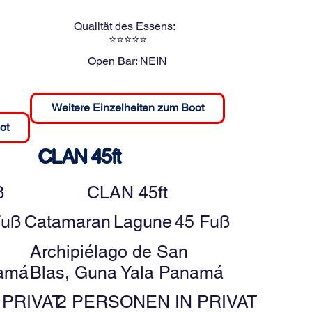
Qualität des Essens:
⭐⭐⭐⭐⭐
Open Bar:
NEIN
Weitere Einzelheiten zum Boot
ot
CLAN 45ft
ß
CLAN 45ft
Fuß
Catamaran
Lagune
45 Fuß
Archipiélago de San
namá
Blas, Guna Yala Panamá
 PRIVAT
2 PERSONEN IN PRIVAT