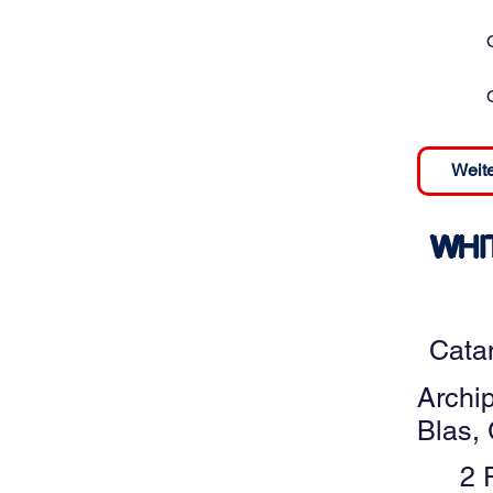
Weite
WHIT
Cata
Archi
Blas,
2 