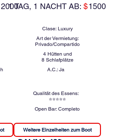
$
2000
1 TAG, 1 NACHT AB:
$
1500
Clase:
Luxury
Art der Vermietung:
Privado/Compartido
4
Hütten und
8
Schlafplätze
6h
A.C.:
Ja
Qualität des Essens:
⭐⭐⭐⭐⭐
Open Bar:
Completo
ot
Weitere Einzelheiten zum Boot