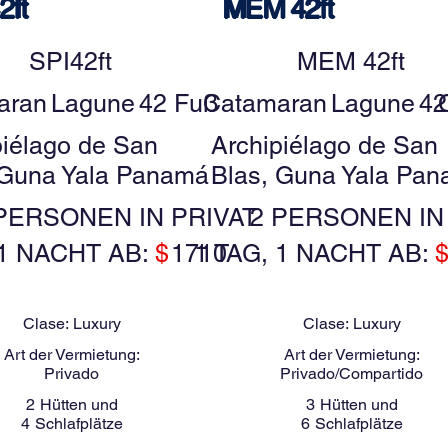
2ft
MEM 42ft
SPI42ft
MEM 42ft
aran
Lagune
42 Fuß
Catamaran
Lagune
42
piélago de San
Archipiélago de San
 Guna Yala Panamá
Blas, Guna Yala Pa
PERSONEN IN PRIVAT
2 PERSONEN IN
 1 NACHT AB:
$
1710
1 TAG, 1 NACHT AB:
Clase:
Luxury
Clase:
Luxury
Art der Vermietung:
Art der Vermietung:
Privado
Privado/Compartido
2
Hütten und
3
Hütten und
4
Schlafplätze
6
Schlafplätze