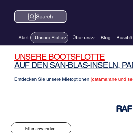
Search
Start
Unsere Flotte
Über uns
Blog
Beschäf
UNSERE BOOTSFLOTTE
AUF DEN SAN-BLAS-INSELN, P
Entdecken Sie unsere Mietoptionen
(catamarane und se
RAF 
Finden Sie Ihr Boote in San
Blas, Panama
Filter anwenden