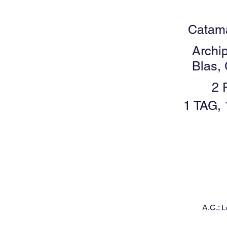
Catam
Archi
Blas,
2 
1 TAG,
A.C.:
L