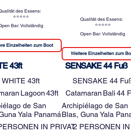
Qualität des Essens:
⭐⭐⭐⭐⭐
Qualität des Essens:
⭐⭐⭐⭐⭐
Open Bar:
Vollständig
Open Bar:
Vollständig
re Einzelheiten zum Boot
Weitere Einzelheiten zum Bo
E 43ft
SENSAKE 44 Fuß
WHITE 43ft
SENSAKE 44 Fu
maran
Lagoon
43ft
Catamaran
Bali
44 
piélago de San
Archipiélago de San
 Guna Yala Panamá
Blas, Guna Yala Pa
PERSONEN IN PRIVAT
2 PERSONEN IN