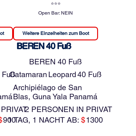
⭐⭐⭐
Open Bar:
NEIN
ot
Weitere Einzelheiten zum Boot
BEREN 40 Fuß
BEREN 40 Fuß
 Fuß
Catamaran
Leopard
40 Fuß
Archipiélago de San
namá
Blas, Guna Yala Panamá
 PRIVAT
2 PERSONEN IN PRIVAT
$
900
1 TAG, 1 NACHT AB:
$
1300