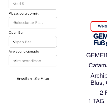
Plazas para dormir:
Weite
Open Bar:
GEM
Fuß g
Aire acondicionado
GEMEIN
Catam
Archi
Erweitern Sie Filter
Blas,
2 
1 TAG