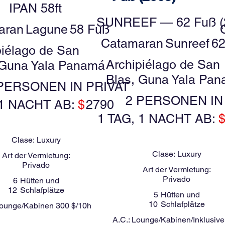
IPAN 58ft
SUNREEF — 62 Fuß (
aran
Lagune
58 Fuß
Catamaran
Sunreef
62
piélago de San
Archipiélago de San
 Guna Yala Panamá
Blas, Guna Yala Pa
PERSONEN IN PRIVAT
2 PERSONEN IN
 1 NACHT AB:
$
2790
1 TAG, 1 NACHT AB:
Clase:
Luxury
Clase:
Luxury
Art der Vermietung:
Privado
Art der Vermietung:
Privado
6
Hütten und
12
Schlafplätze
5
Hütten und
10
Schlafplätze
ounge/Kabinen 300 $/10h
A.C.:
Lounge/Kabinen/Inklusive