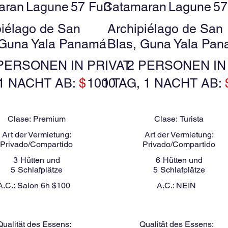
aran
Lagune
57 Fuß
Catamaran
Lagune
57
piélago de San
Archipiélago de San
 Guna Yala Panamá
Blas, Guna Yala Pa
PERSONEN IN PRIVAT
2 PERSONEN IN
 1 NACHT AB:
$
1000
1 TAG, 1 NACHT AB:
Clase:
Premium
Clase:
Turista
Art der Vermietung:
Art der Vermietung:
Privado/Compartido
Privado/Compartido
3
Hütten und
6
Hütten und
5
Schlafplätze
5
Schlafplätze
A.C.:
Salon 6h $100
A.C.:
NEIN
Qualität des Essens:
Qualität des Essens: