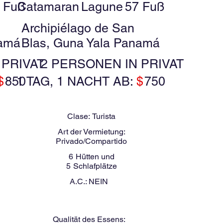
 Fuß
Catamaran
Lagune
57 Fuß
Archipiélago de San
namá
Blas, Guna Yala Panamá
 PRIVAT
2 PERSONEN IN PRIVAT
$
850
1 TAG, 1 NACHT AB:
$
750
Clase:
Turista
Art der Vermietung:
Privado/Compartido
6
Hütten und
5
Schlafplätze
A.C.:
NEIN
Qualität des Essens: