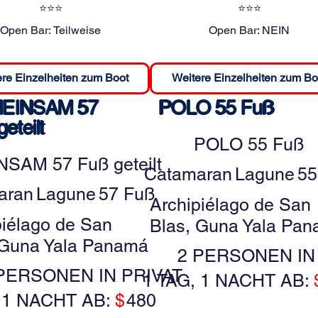
⭐⭐⭐
⭐⭐⭐
Open Bar:
Teilweise
Open Bar:
NEIN
re Einzelheiten zum Boot
Weitere Einzelheiten zum Bo
EINSAM 57
POLO 55 Fuß
eteilt
POLO 55 Fuß
SAM 57 Fuß geteilt
Catamaran
Lagune
55
aran
Lagune
57 Fuß
Archipiélago de San
piélago de San
Blas, Guna Yala Pa
 Guna Yala Panamá
2 PERSONEN IN
PERSONEN IN PRIVAT
1 TAG, 1 NACHT AB:
, 1 NACHT AB:
$
480