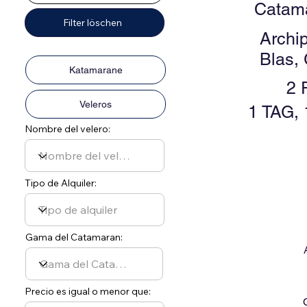
Catam
Filter löschen
Archi
Blas,
Katamarane
2 
Veleros
1 TAG,
Nombre del velero:
Tipo de Alquiler:
Gama del Catamaran:
Precio es igual o menor que: