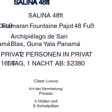
SALINA 48ft
SALINA 48ft
 Fuß
Catamaran
Fountaine Pajot
48 Fuß
Archipiélago de San
namá
Blas, Guna Yala Panamá
 PRIVAT
2 PERSONEN IN PRIVAT
$
1656
1 TAG, 1 NACHT AB:
$
2380
Clase:
Luxury
Art der Vermietung:
Privado
4
Hütten und
8
Schlafplätze