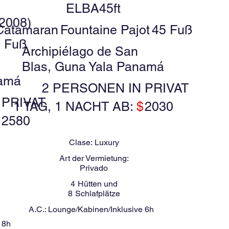
ELBA45ft
2008)
Catamaran
Fountaine Pajot
45 Fuß
 Fuß
Archipiélago de San
Blas, Guna Yala Panamá
namá
2 PERSONEN IN PRIVAT
 PRIVAT
1 TAG, 1 NACHT AB:
$
2030
$
2580
Clase:
Luxury
Art der Vermietung:
Privado
4
Hütten und
8
Schlafplätze
A.C.:
Lounge/Kabinen/Inklusive 6h
 8h