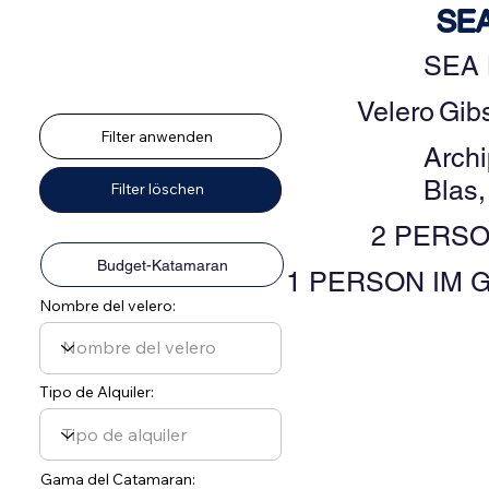
SEA
Finden Sie Ihr perfektes,
budgetfreundliches Segelboot
SEA 
in San Blas, Panama zum
besten Preis.
Velero
Gib
Filter anwenden
Arch
Blas
Filter löschen
2 PERSO
Budget-Katamaran
1 PERSON IM 
Nombre del velero:
Tipo de Alquiler:
Gama del Catamaran: