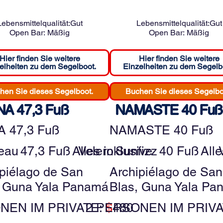
Lebensmittelqualität:
Gut
Lebensmittelqualität:
Gut
Open Bar:
Mäßig
Open Bar:
Mäßig
Hier finden Sie weitere
Hier finden Sie weitere
elheiten zu dem Segelboot.
Einzelheiten zu dem Segelb
hen Sie dieses Segelboot.
Buchen Sie dieses Segelbo
A 47,3 Fuß
NAMASTE 40 Fuß
 47,3 Fuß
NAMASTE 40 Fuß
eau
47,3 Fuß
Alles inklusive
Velero
Sunfizz
40 Fuß
Alle
ipiélago de San
Archipiélago de San
, Guna Yala Panamá
Blas, Guna Yala Pa
NEN IM PRIVATE:
2 PERSONEN IM PRIV
$
480