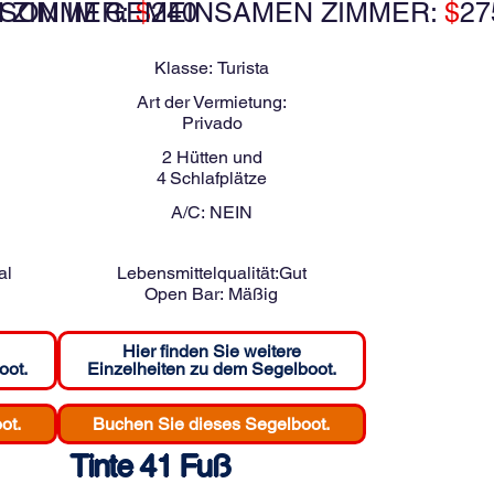
 ZIMMER:
RSON IM GEMEINSAMEN ZIMMER:
$
240
$
27
Klasse:
Turista
Art der Vermietung:
Privado
2
Hütten und
4
Schlafplätze
A/C:
NEIN
al
Lebensmittelqualität:
Gut
Open Bar:
Mäßig
Hier finden Sie weitere
oot.
Einzelheiten zu dem Segelboot.
ot.
Buchen Sie dieses Segelboot.
Tinte 41 Fuß