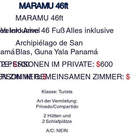
MARAMU 46ft
MARAMU 46ft
les inklusive
Velero
Amel
46 Fuß
Alles inklusive
Archipiélago de San
namá
Blas, Guna Yala Panamá
ATE:
2 PERSONEN IM PRIVATE:
$
500
$
600
EN ZIMMER:
ERSON IM GEMEINSAMEN ZIMMER:
$
$
Klasse:
Turista
Art der Vermietung:
Privado/Compartido
2
Hütten und
2
Schlafplätze
A/C:
NEIN