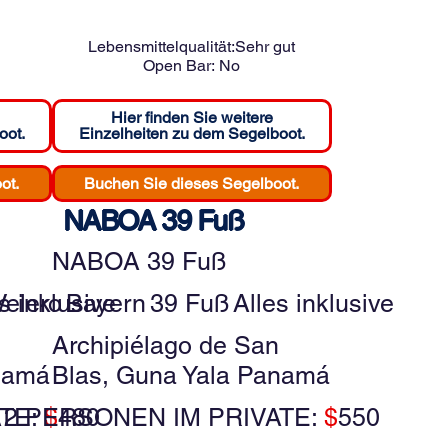
Lebensmittelqualität:
Sehr gut
Open Bar:
No
Hier finden Sie weitere
oot.
Einzelheiten zu dem Segelboot.
ot.
Buchen Sie dieses Segelboot.
NABOA 39 Fuß
NABOA 39 Fuß
s inklusive
Velero
Bayern
39 Fuß
Alles inklusive
Archipiélago de San
namá
Blas, Guna Yala Panamá
ATE:
2 PERSONEN IM PRIVATE:
$
480
$
550