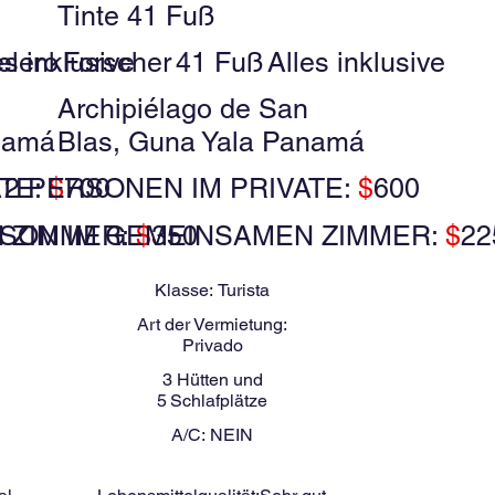
Tinte 41 Fuß
es inklusive
elero
Forscher
41 Fuß
Alles inklusive
Archipiélago de San
namá
Blas, Guna Yala Panamá
ATE:
2 PERSONEN IM PRIVATE:
$
700
$
600
 ZIMMER:
RSON IM GEMEINSAMEN ZIMMER:
$
350
$
22
Klasse:
Turista
Art der Vermietung:
Privado
3
Hütten und
5
Schlafplätze
A/C:
NEIN