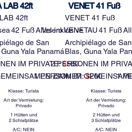
 LAB 42ft
VENET 41 Fuß
LAB 42ft
VENET 41 Fuß
sea
42 Fuß
Alles inklusive
Velero
VENETAU
41 Fuß
Al
ipiélago de San
Archipiélago de San
, Guna Yala Panamá
Blas, Guna Yala Pa
NEN IM PRIVATE:
2 PERSONEN IM PRIV
$
580
GEMEINSAMEN ZIMMER:
1 PERSON IM GEMEINSAM
$
200
1 P
Klasse:
Turista
Klasse:
Turista
Art der Vermietung:
Art der Vermietung:
Privado
Privado
1
Hütten und
2
Hütten und
2
Schlafplätze
3
Schlafplätze
A/C:
NEIN
A/C:
NEIN