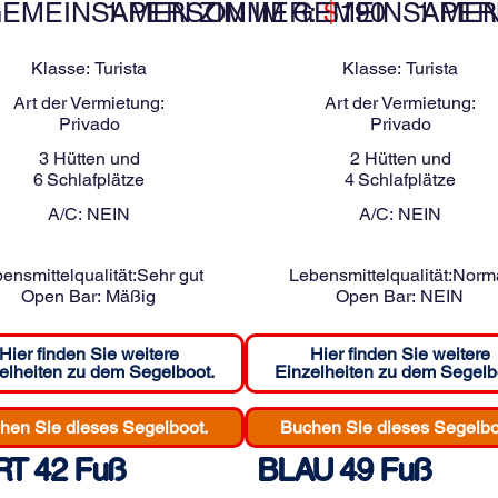
GEMEINSAMEN ZIMMER:
1 PERSON IM GEMEINSAMEN
$
190
1 PE
Klasse:
Turista
Klasse:
Turista
Art der Vermietung:
Art der Vermietung:
Privado
Privado
3
Hütten und
2
Hütten und
6
Schlafplätze
4
Schlafplätze
A/C:
NEIN
A/C:
NEIN
ensmittelqualität:
Sehr gut
Lebensmittelqualität:
Norm
Open Bar:
Mäßig
Open Bar:
NEIN
Hier finden Sie weitere
Hier finden Sie weitere
elheiten zu dem Segelboot.
Einzelheiten zu dem Segelb
hen Sie dieses Segelboot.
Buchen Sie dieses Segelbo
T 42 Fuß
BLAU 49 Fuß