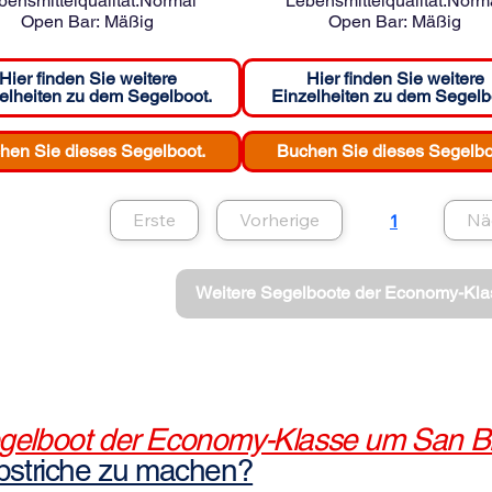
bensmittelqualität:
Normal
Lebensmittelqualität:
Norm
Open Bar:
Mäßig
Open Bar:
Mäßig
Hier finden Sie weitere
Hier finden Sie weitere
elheiten zu dem Segelboot.
Einzelheiten zu dem Segelb
hen Sie dieses Segelboot.
Buchen Sie dieses Segelbo
Erste
Vorherige
Nä
1
Seite
1
Weitere Segelboote der Economy-Kla
egelboot der Economy-Klasse um San B
Abstriche zu machen?