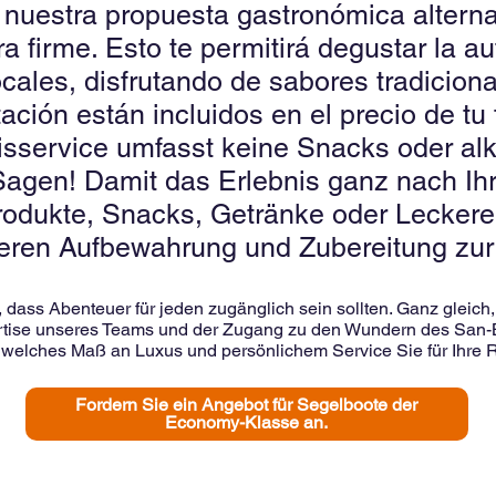
, nuestra propuesta gastronómica alter
rra firme. Esto te permitirá degustar la 
cales, disfrutando de sabores tradicion
ación están incluidos en el precio de tu 
isservice umfasst keine Snacks oder al
 Sagen! Damit das Erlebnis ganz nach Ih
odukte, Snacks, Getränke oder Leckerei
 deren Aufbewahrung und Zubereitung zur
 dass Abenteuer für jeden zugänglich sein sollten. Ganz gleich,
ertise unseres Teams und der Zugang zu den Wundern des San-Bl
 welches Maß an Luxus und persönlichem Service Sie für Ihre 
Fordern Sie ein Angebot für Segelboote der
Economy-Klasse an.