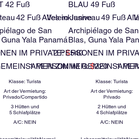
 42 Fuß
BLAU 49 Fuß
teau
42 Fuß
Alles inklusive
Velero
Janneau
49 Fuß
All
V
ipiélago de San
Archipiélago de San
, Guna Yala Panamá
Blas, Guna Yala Pa
NEN IM PRIVATE:
2 PERSONEN IM PRIV
$
540
GEMEINSAMEN ZIMMER:
1 PERSON IM GEMEINSAMEN
$
220
1 PE
Klasse:
Turista
Klasse:
Turista
Art der Vermietung:
Art der Vermietung:
Privado/Compartido
Privado
3
Hütten und
2
Hütten und
5
Schlafplätze
4
Schlafplätze
A/C:
NEIN
A/C:
NEIN